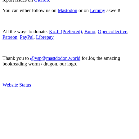
You can either follow us on
Mastodon
or on
Lemmy
aswell!
All the ways to donate:
Ko-fi (Preferred)
,
Bunq
,
Opencollective
,
Patreon
,
PayPal
,
Librepay
Thank you to
@vsp@mastdodon.world
for Jör, the amazing
bookreading worm / dragon, our logo.
Website Status