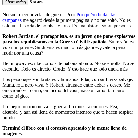
5 stars
Show rating
No suelo leer novelas de guerra. Pero
Por quién doblan las
campanas
me agarró desde la primera página y no me soltó. No es
solo una historia de bombas y tiros. Es una historia sobre personas.
Robert Jordan, el protagonista, es un joven que pone explosivos
para los republicanos en la Guerra Civil Española.
Su misión es
volar un puente. Su dilema es mucho más grande: ¿vale la pena
morir por una causa?
Hemingway escribe como si te hablara al oído. No se enrolla. No se
esconde. Todo es directo. Crudo. Y eso hace que todo duela más.
Los personajes son brutales y humanos. Pilar, con su fuerza salvaje.
María, rota pero viva. Y Robert, atrapado entre deber y deseo. Me
emocionó ver cómo, en medio del caos, nace un amor tan puro
como trágico.
Lo mejor: no romantiza la guerra. La muestra como es. Fea,
absurda, y aun así llena de momentos intensos que te hacen respirar
hondo.
Terminé el libro con el corazón apretado y la mente llena de
imágenes.