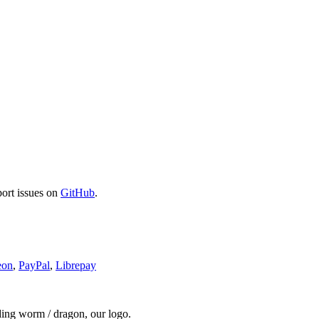
port issues on
GitHub
.
eon
,
PayPal
,
Librepay
ding worm / dragon, our logo.