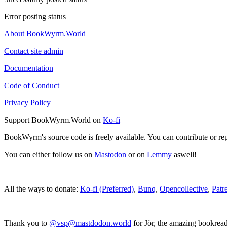
Error posting status
About BookWyrm.World
Contact site admin
Documentation
Code of Conduct
Privacy Policy
Support BookWyrm.World on
Ko-fi
BookWyrm's source code is freely available. You can contribute or re
You can either follow us on
Mastodon
or on
Lemmy
aswell!
All the ways to donate:
Ko-fi (Preferred)
,
Bunq
,
Opencollective
,
Patr
Thank you to
@vsp@mastdodon.world
for Jör, the amazing bookrea