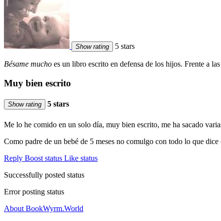
5 stars
Show rating
Bésame mucho
es un libro escrito en defensa de los hijos. Frente a la
Muy bien escrito
5 stars
Show rating
Me lo he comido en un solo día, muy bien escrito, me ha sacado varias 
Como padre de un bebé de 5 meses no comulgo con todo lo que dice el li
Reply
Boost status
Like status
Successfully posted status
Error posting status
About BookWyrm.World