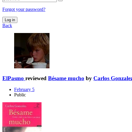
Forgot your password?
Log in
Back
ElPasmo
reviewed
Bésame mucho
by
Carlos Gonzale
February 5
Public