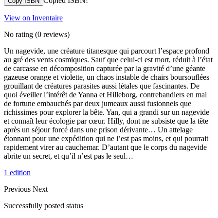
Copied ISBN!
Copy ISBN
View on Inventaire
No rating
(0 reviews)
Un nagevide, une créature titanesque qui parcourt l’espace profond
au gré des vents cosmiques. Sauf que celui-ci est mort, réduit à l’état
de carcasse en décomposition capturée par la gravité d’une géante
gazeuse orange et violette, un chaos instable de chairs boursouflées
grouillant de créatures parasites aussi létales que fascinantes. De
quoi éveiller l’intérêt de Yanna et Hilleborg, contrebandiers en mal
de fortune embauchés par deux jumeaux aussi fusionnels que
richissimes pour explorer la bête. Yan, qui a grandi sur un nagevide
et connaît leur écologie par cœur. Hilly, dont ne subsiste que la tête
après un séjour forcé dans une prison dérivante… Un attelage
étonnant pour une expédition qui ne l’est pas moins, et qui pourrait
rapidement virer au cauchemar. D’autant que le corps du nagevide
abrite un secret, et qu’il n’est pas le seul…
1 edition
Previous
Next
Successfully posted status