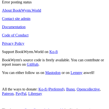
Error posting status
About BookWyrm.World
Contact site admin
Documentation
Code of Conduct
Privacy Policy
Support BookWyrm.World on
Ko-fi
BookWyrm's source code is freely available. You can contribute or
report issues on
GitHub
.
You can either follow us on
Mastodon
or on
Lemmy
aswell!
All the ways to donate:
Ko-fi (Preferred)
,
Bunq
,
Opencollective
,
Patreon
,
PayPal
,
Librepay