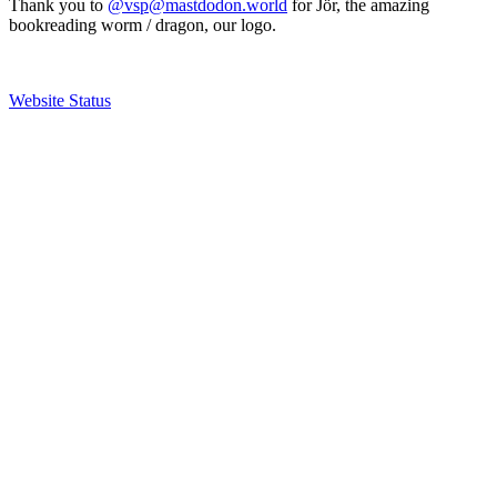
Thank you to
@vsp@mastdodon.world
for Jör, the amazing
bookreading worm / dragon, our logo.
Website Status