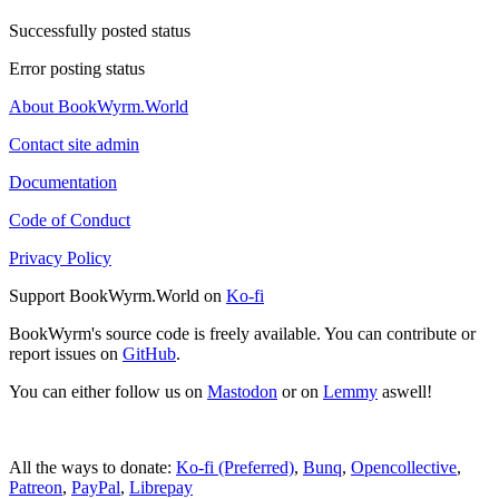
Successfully posted status
Error posting status
About BookWyrm.World
Contact site admin
Documentation
Code of Conduct
Privacy Policy
Support BookWyrm.World on
Ko-fi
BookWyrm's source code is freely available. You can contribute or
report issues on
GitHub
.
You can either follow us on
Mastodon
or on
Lemmy
aswell!
All the ways to donate:
Ko-fi (Preferred)
,
Bunq
,
Opencollective
,
Patreon
,
PayPal
,
Librepay