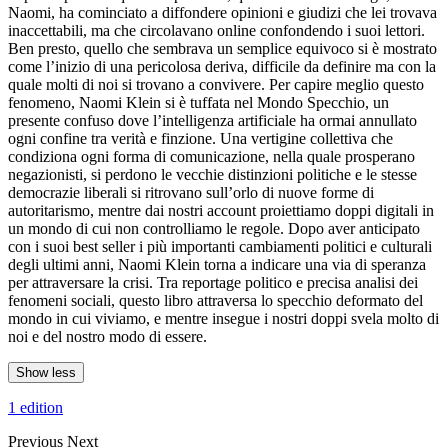
Naomi, ha cominciato a diffondere opinioni e giudizi che lei trovava
inaccettabili, ma che circolavano online confondendo i suoi lettori.
Ben presto, quello che sembrava un semplice equivoco si è mostrato
come l’inizio di una pericolosa deriva, difficile da definire ma con la
quale molti di noi si trovano a convivere. Per capire meglio questo
fenomeno, Naomi Klein si è tuffata nel Mondo Specchio, un
presente confuso dove l’intelligenza artificiale ha ormai annullato
ogni confine tra verità e finzione. Una vertigine collettiva che
condiziona ogni forma di comunicazione, nella quale prosperano
negazionisti, si perdono le vecchie distinzioni politiche e le stesse
democrazie liberali si ritrovano sull’orlo di nuove forme di
autoritarismo, mentre dai nostri account proiettiamo doppi digitali in
un mondo di cui non controlliamo le regole. Dopo aver anticipato
con i suoi best seller i più importanti cambiamenti politici e culturali
degli ultimi anni, Naomi Klein torna a indicare una via di speranza
per attraversare la crisi. Tra reportage politico e precisa analisi dei
fenomeni sociali, questo libro attraversa lo specchio deformato del
mondo in cui viviamo, e mentre insegue i nostri doppi svela molto di
noi e del nostro modo di essere.
Show less
1 edition
Previous
Next