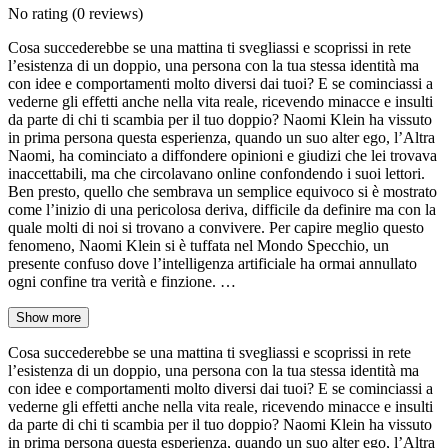
No rating
(0 reviews)
Cosa succederebbe se una mattina ti svegliassi e scoprissi in rete
l’esistenza di un doppio, una persona con la tua stessa identità ma
con idee e comportamenti molto diversi dai tuoi? E se cominciassi a
vederne gli effetti anche nella vita reale, ricevendo minacce e insulti
da parte di chi ti scambia per il tuo doppio? Naomi Klein ha vissuto
in prima persona questa esperienza, quando un suo alter ego, l’Altra
Naomi, ha cominciato a diffondere opinioni e giudizi che lei trovava
inaccettabili, ma che circolavano online confondendo i suoi lettori.
Ben presto, quello che sembrava un semplice equivoco si è mostrato
come l’inizio di una pericolosa deriva, difficile da definire ma con la
quale molti di noi si trovano a convivere. Per capire meglio questo
fenomeno, Naomi Klein si è tuffata nel Mondo Specchio, un
presente confuso dove l’intelligenza artificiale ha ormai annullato
ogni confine tra verità e finzione. …
Show more
Cosa succederebbe se una mattina ti svegliassi e scoprissi in rete
l’esistenza di un doppio, una persona con la tua stessa identità ma
con idee e comportamenti molto diversi dai tuoi? E se cominciassi a
vederne gli effetti anche nella vita reale, ricevendo minacce e insulti
da parte di chi ti scambia per il tuo doppio? Naomi Klein ha vissuto
in prima persona questa esperienza, quando un suo alter ego, l’Altra