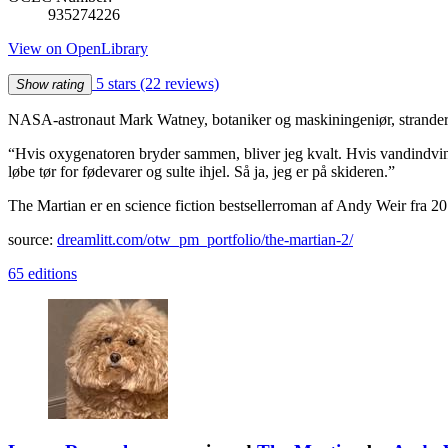
935274226
View on OpenLibrary
5 stars
(22 reviews)
Show rating
NASA-astronaut Mark Watney, botaniker og maskiningeniør, strander p
“Hvis oxygenatoren bryder sammen, bliver jeg kvalt. Hvis vandindvindere
løbe tør for fødevarer og sulte ihjel. Så ja, jeg er på skideren.”
The Martian er en science fiction bestsellerroman af Andy Weir fra 201
source:
dreamlitt.com/otw_pm_portfolio/the-martian-2/
65 editions