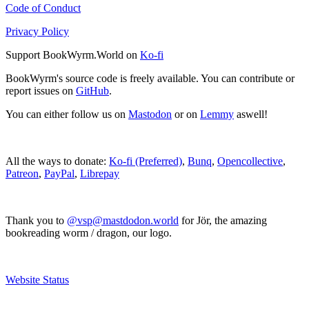
Code of Conduct
Privacy Policy
Support BookWyrm.World on
Ko-fi
BookWyrm's source code is freely available. You can contribute or
report issues on
GitHub
.
You can either follow us on
Mastodon
or on
Lemmy
aswell!
All the ways to donate:
Ko-fi (Preferred)
,
Bunq
,
Opencollective
,
Patreon
,
PayPal
,
Librepay
Thank you to
@vsp@mastdodon.world
for Jör, the amazing
bookreading worm / dragon, our logo.
Website Status