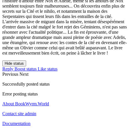
l'histoire d'amour entre Nox et Adélie, même si les amours de Nox
semblent toujours finir malheureuses... On découvrira enfin plus de
secrets sur la Cité et le nihilo, et notamment la maison des
Serpentaires qui tissent leurs fils dans les entrailles de la cité.
L'arrivée massive de migrant dans la misère, tentant désespérément
d'entrer dans la cité malgré le fort rejet des Géminiens, n'est pas sans
résonner avec l'actualité politique... La fin est éprouvante, d'une
grande ampleur dramatique mais aussi pleine de poésie avec Adelis,
une étrangère, qui renoue avec les contes de la cité en devenant elle-
même un Olivier comme celui qui avait brûlé auparavant. Le livre
est merveilleusement bien écrit, on peine à lâcher le livre !
Hide status
Reply
Boost status
Like status
Previous
Next
Successfully posted status
Error posting status
About BookWyrm.World
Contact site admin
Documentation