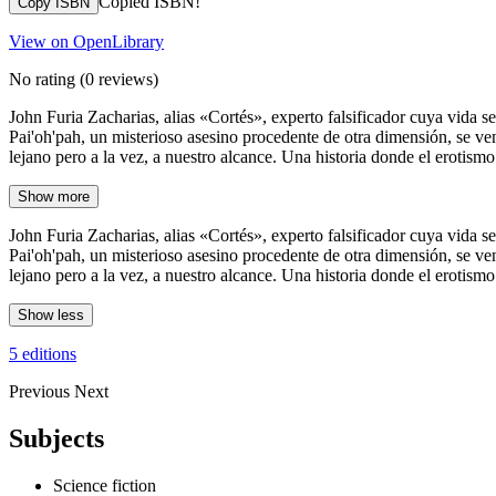
Copied ISBN!
Copy ISBN
View on OpenLibrary
No rating
(0 reviews)
John Furia Zacharias, alias «Cortés», experto falsificador cuya vida 
Pai'oh'pah, un misterioso asesino procedente de otra dimensión, se ve
lejano pero a la vez, a nuestro alcance. Una historia donde el erotismo 
Show more
John Furia Zacharias, alias «Cortés», experto falsificador cuya vida 
Pai'oh'pah, un misterioso asesino procedente de otra dimensión, se ve
lejano pero a la vez, a nuestro alcance. Una historia donde el erotismo 
Show less
5 editions
Previous
Next
Subjects
Science fiction