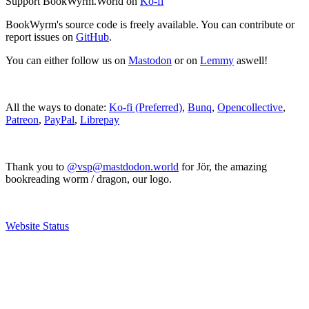
Support BookWyrm.World on
Ko-fi
BookWyrm's source code is freely available. You can contribute or
report issues on
GitHub
.
You can either follow us on
Mastodon
or on
Lemmy
aswell!
All the ways to donate:
Ko-fi (Preferred)
,
Bunq
,
Opencollective
,
Patreon
,
PayPal
,
Librepay
Thank you to
@vsp@mastdodon.world
for Jör, the amazing
bookreading worm / dragon, our logo.
Website Status