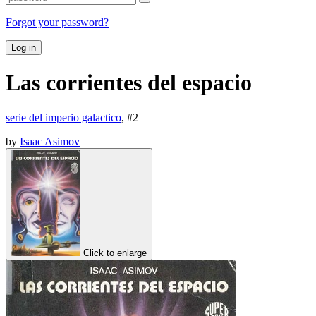
Forgot your password?
Log in
Las corrientes del espacio
serie del imperio galactico
, #
2
by
Isaac Asimov
Click to enlarge