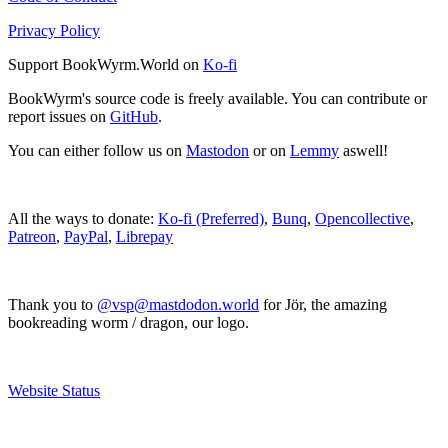
Privacy Policy
Support BookWyrm.World on
Ko-fi
BookWyrm's source code is freely available. You can contribute or
report issues on
GitHub
.
You can either follow us on
Mastodon
or on
Lemmy
aswell!
All the ways to donate:
Ko-fi (Preferred)
,
Bunq
,
Opencollective
,
Patreon
,
PayPal
,
Librepay
Thank you to
@vsp@mastdodon.world
for Jör, the amazing
bookreading worm / dragon, our logo.
Website Status