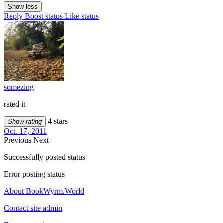
Show less
Reply
Boost status
Like status
somezing
rated it
4 stars
Show rating
Oct. 17, 2011
Previous
Next
Successfully posted status
Error posting status
About BookWyrm.World
Contact site admin