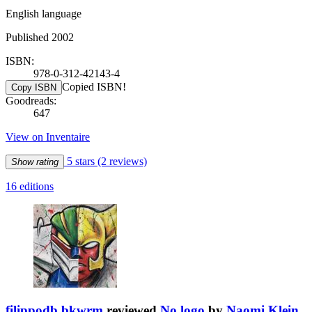
English language
Published 2002
ISBN:
978-0-312-42143-4
Copied ISBN!
Copy ISBN
Goodreads:
647
View on Inventaire
5 stars
(2 reviews)
Show rating
16 editions
filippodb bkwrm
reviewed
No logo
by
Naomi Klein