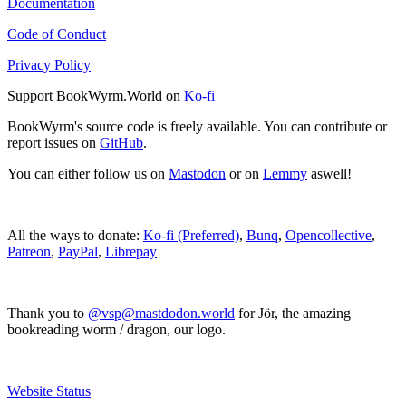
Documentation
Code of Conduct
Privacy Policy
Support BookWyrm.World on
Ko-fi
BookWyrm's source code is freely available. You can contribute or
report issues on
GitHub
.
You can either follow us on
Mastodon
or on
Lemmy
aswell!
All the ways to donate:
Ko-fi (Preferred)
,
Bunq
,
Opencollective
,
Patreon
,
PayPal
,
Librepay
Thank you to
@vsp@mastdodon.world
for Jör, the amazing
bookreading worm / dragon, our logo.
Website Status