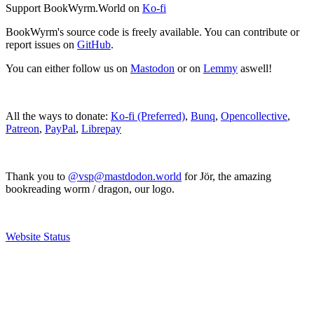
Support BookWyrm.World on
Ko-fi
BookWyrm's source code is freely available. You can contribute or
report issues on
GitHub
.
You can either follow us on
Mastodon
or on
Lemmy
aswell!
All the ways to donate:
Ko-fi (Preferred)
,
Bunq
,
Opencollective
,
Patreon
,
PayPal
,
Librepay
Thank you to
@vsp@mastdodon.world
for Jör, the amazing
bookreading worm / dragon, our logo.
Website Status