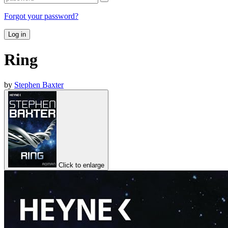
Forgot your password?
Log in
Ring
by
Stephen Baxter
Click to enlarge