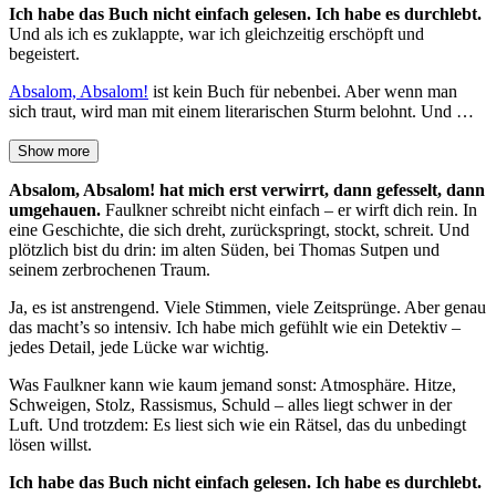
Ich habe das Buch nicht einfach gelesen. Ich habe es durchlebt.
Und als ich es zuklappte, war ich gleichzeitig erschöpft und
begeistert.
Absalom, Absalom!
ist kein Buch für nebenbei. Aber wenn man
sich traut, wird man mit einem literarischen Sturm belohnt. Und …
Show more
Absalom, Absalom! hat mich erst verwirrt, dann gefesselt, dann
umgehauen.
Faulkner schreibt nicht einfach – er wirft dich rein. In
eine Geschichte, die sich dreht, zurückspringt, stockt, schreit. Und
plötzlich bist du drin: im alten Süden, bei Thomas Sutpen und
seinem zerbrochenen Traum.
Ja, es ist anstrengend. Viele Stimmen, viele Zeitsprünge. Aber genau
das macht’s so intensiv. Ich habe mich gefühlt wie ein Detektiv –
jedes Detail, jede Lücke war wichtig.
Was Faulkner kann wie kaum jemand sonst: Atmosphäre. Hitze,
Schweigen, Stolz, Rassismus, Schuld – alles liegt schwer in der
Luft. Und trotzdem: Es liest sich wie ein Rätsel, das du unbedingt
lösen willst.
Ich habe das Buch nicht einfach gelesen. Ich habe es durchlebt.