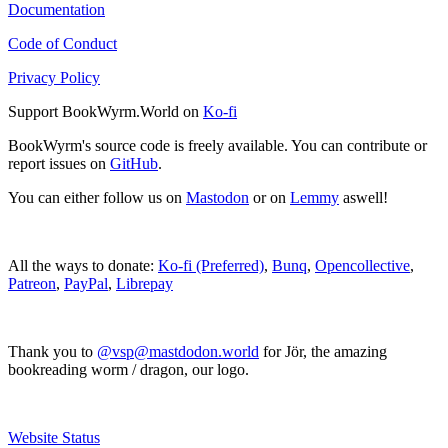
Documentation
Code of Conduct
Privacy Policy
Support BookWyrm.World on
Ko-fi
BookWyrm's source code is freely available. You can contribute or
report issues on
GitHub
.
You can either follow us on
Mastodon
or on
Lemmy
aswell!
All the ways to donate:
Ko-fi (Preferred)
,
Bunq
,
Opencollective
,
Patreon
,
PayPal
,
Librepay
Thank you to
@vsp@mastdodon.world
for Jör, the amazing
bookreading worm / dragon, our logo.
Website Status