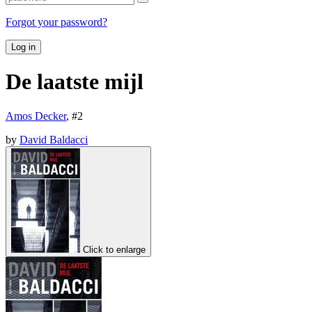
Forgot your password?
Log in
De laatste mijl
Amos Decker
, #
2
by
David Baldacci
Click to enlarge