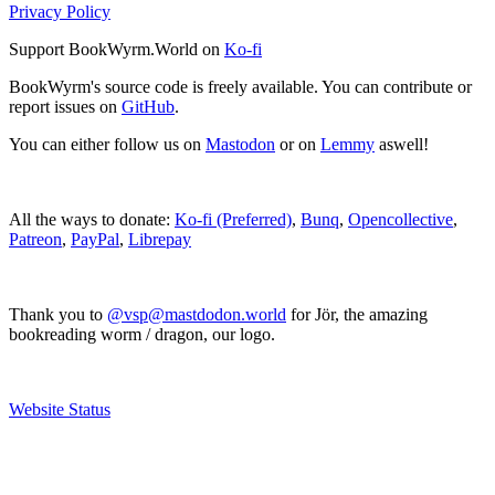
Privacy Policy
Support BookWyrm.World on
Ko-fi
BookWyrm's source code is freely available. You can contribute or
report issues on
GitHub
.
You can either follow us on
Mastodon
or on
Lemmy
aswell!
All the ways to donate:
Ko-fi (Preferred)
,
Bunq
,
Opencollective
,
Patreon
,
PayPal
,
Librepay
Thank you to
@vsp@mastdodon.world
for Jör, the amazing
bookreading worm / dragon, our logo.
Website Status