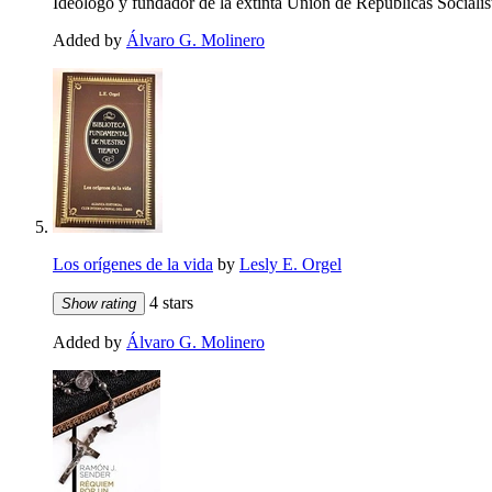
Ideólogo y fundador de la extinta Unión de Repúblicas Socialis
Added by
Álvaro G. Molinero
Los orígenes de la vida
by
Lesly E. Orgel
4 stars
Show rating
Added by
Álvaro G. Molinero