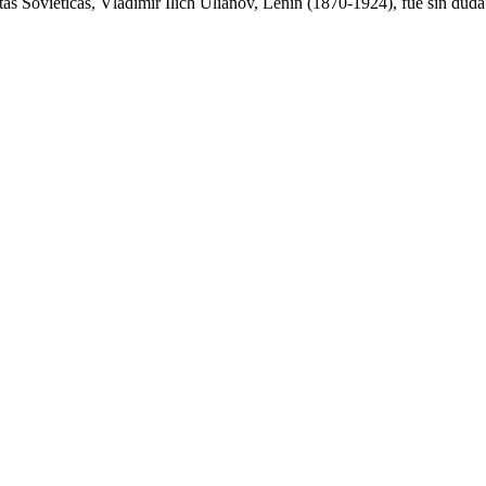
tas Soviéticas, Vladímir Ilich Uliánov, Lenin (1870-1924), fue sin du