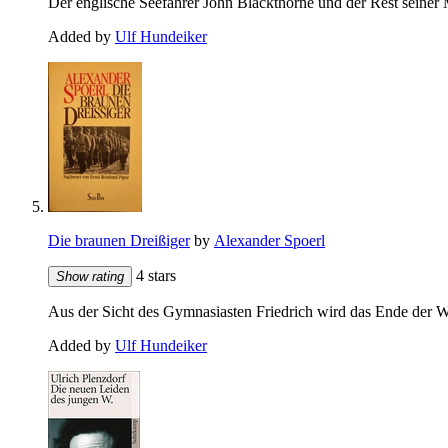
Der englische Seefahrer John Blackthorne und der Rest seiner
Added by
Ulf Hundeiker
Die braunen Dreißiger
by
Alexander Spoerl
4 stars
Show rating
Aus der Sicht des Gymnasiasten Friedrich wird das Ende der We
Added by
Ulf Hundeiker