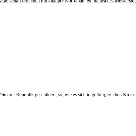
 Mannschaft erreichen mit knapper Not Japan, ein nautisches Meisterst
imarer Republik geschildert, so, wie es sich in gutbürgerlichen Kreis