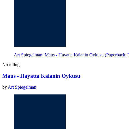
Art Spiegelman: Maus - Hayatta Kalanin Oykusu (Paperback, Tu
No rating
Maus - Hayatta Kalanin Oykusu
by
Art Spiegelman