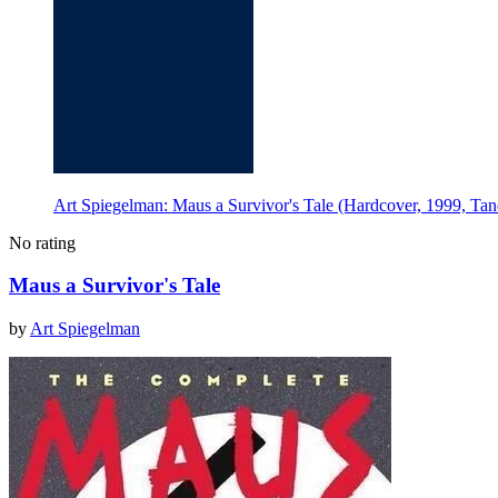
Art Spiegelman: Maus a Survivor's Tale (Hardcover, 1999, Ta
No rating
Maus a Survivor's Tale
by
Art Spiegelman