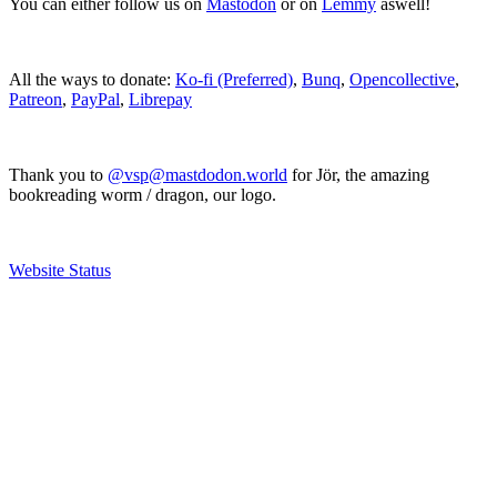
You can either follow us on
Mastodon
or on
Lemmy
aswell!
All the ways to donate:
Ko-fi (Preferred)
,
Bunq
,
Opencollective
,
Patreon
,
PayPal
,
Librepay
Thank you to
@vsp@mastdodon.world
for Jör, the amazing
bookreading worm / dragon, our logo.
Website Status