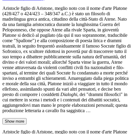
Aristocle figlio di Aristone, meglio noto con il nome d'arte Platone
(428/427 o 424/423 – 348/347 a.C.) è stato un filosofo di
madrelingua greca antica, cittadino della città-Stato di Atene. Nato
da una famiglia aristocratica durante la lunghissima Guerra del
Peloponneso, che oppose Atene alla rivale Sparta, in gioventù
Platone si dedicò al pugilato (da qui il suo soprannome, traducibile
come "Spallone") e alla composizione di poesia lirica e drammi
teatrali, in seguito frequentò assiduamente il famoso Socrate figlio di
Sofronico, ex scultore ridottosi in povertà pur di trascorrere tutto il
suo tempo a dibattere pubblicamente sulla natura dell'umanità, del
divino e dei valori morali; allorché Sparta vinse la guerra, Atene
venne attraversata da violenti conflitti civili fra nazionalisti e filo-
spartani, al termine dei quali Socrate fu condannato a morte perché
inviso a entrambi gli schieramenti. Amareggiato dalla piega politica
e morale della sua città, Platone iniziò a viaggiare in tutto il mondo
ellefono, assimilando spunti da vari altri pensatori, e decise ben
presto di comporre i cosiddetti
Dialoghi
, dei "drammi filosofici" in
cui mettere in scena i metodi e i contenuti dei dibattiti socratici,
aggiungendovi man mano le proprie elaborazioni personali; questa
produzione letteraria a cavallo fra saggistica …
Show more
Aristocle figlio di Aristone, meglio noto con il nome d'arte Platone