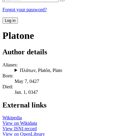
Forgot your password?
Log in
Platone
Author details
Aliases:
Πλάτων
,
Platón
,
Plato
Born:
May 7, 0427
Died:
Jan. 1, 0347
External links
Wikipedia
View on Wikidata
View ISNI record
View on OpenLibrary