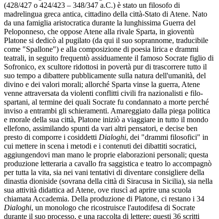
(428/427 o 424/423 – 348/347 a.C.) è stato un filosofo di
madrelingua greca antica, cittadino della città-Stato di Atene. Nato
da una famiglia aristocratica durante la lunghissima Guerra del
Peloponneso, che oppose Atene alla rivale Sparta, in gioventù
Platone si dedicò al pugilato (da qui il suo soprannome, traducibile
come "Spallone") e alla composizione di poesia lirica e drammi
teatrali, in seguito frequentò assiduamente il famoso Socrate figlio di
Sofronico, ex scultore ridottosi in povertà pur di trascorrere tutto il
suo tempo a dibattere pubblicamente sulla natura dell'umanità, del
divino e dei valori morali; allorché Sparta vinse la guerra, Atene
venne attraversata da violenti conflitti civili fra nazionalisti e filo-
spartani, al termine dei quali Socrate fu condannato a morte perché
inviso a entrambi gli schieramenti. Amareggiato dalla piega politica
e morale della sua città, Platone iniziò a viaggiare in tutto il mondo
ellefono, assimilando spunti da vari altri pensatori, e decise ben
presto di comporre i cosiddetti
Dialoghi
, dei "drammi filosofici" in
cui mettere in scena i metodi e i contenuti dei dibattiti socratici,
aggiungendovi man mano le proprie elaborazioni personali; questa
produzione letteraria a cavallo fra saggistica e teatro lo accompagnò
per tutta la vita, sia nei vani tentativi di diventare consigliere della
dinastia dioniside (sovrana della città di Siracusa in Sicilia), sia nella
sua attività didattica ad Atene, ove riuscì ad aprire una scuola
chiamata Accademia. Della produzione di Platone, ci restano i 34
Dialoghi
, un monologo che ricostruisce l'autodifesa di Socrate
durante il suo processo, e una raccolta di lettere; questi 36 scritti