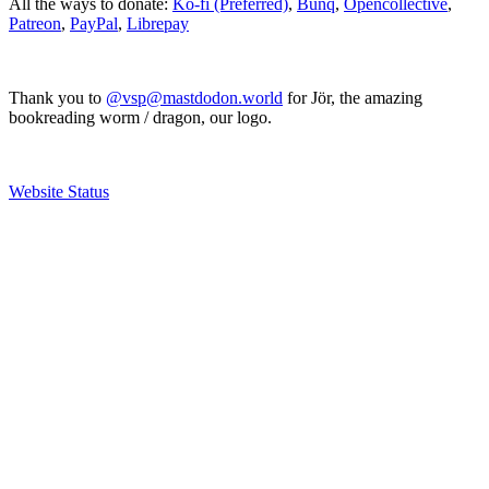
All the ways to donate:
Ko-fi (Preferred)
,
Bunq
,
Opencollective
,
Patreon
,
PayPal
,
Librepay
Thank you to
@vsp@mastdodon.world
for Jör, the amazing
bookreading worm / dragon, our logo.
Website Status