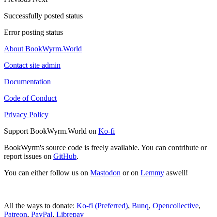
Successfully posted status
Error posting status
About BookWyrm.World
Contact site admin
Documentation
Code of Conduct
Privacy Policy
Support BookWyrm.World on
Ko-fi
BookWyrm's source code is freely available. You can contribute or
report issues on
GitHub
.
You can either follow us on
Mastodon
or on
Lemmy
aswell!
All the ways to donate:
Ko-fi (Preferred)
,
Bunq
,
Opencollective
,
Patreon
,
PayPal
,
Librepay