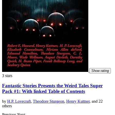
Show rating
3 stars
Fantastic Stories Presents the Weird Tales Super
Pack #1: With linked Table of Contents
by
H.P. Lovecraft
,
Theodore Sturgeon
,
Henry Kuttner
, and 22
others
Previous
Next