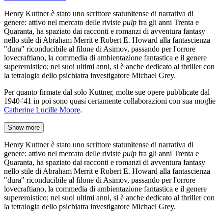
Henry Kuttner è stato uno scrittore statunitense di narrativa di
genere: attivo nel mercato delle riviste
pulp
fra gli anni Trenta e
Quaranta, ha spaziato dai racconti e romanzi di avventura fantasy
nello stile di Abraham Merrit e Robert E. Howard alla fantascienza
"dura" riconducibile al filone di Asimov, passando per l'orrore
lovecraftiano, la commedia di ambientazione fantastica e il genere
supereroistico; nei suoi ultimi anni, si è anche dedicato al thriller con
la tetralogia dello psichiatra investigatore Michael Grey.
Per quanto firmate dal solo Kuttner, molte sue opere pubblicate dal
1940-'41 in poi sono quasi certamente collaborazioni con sua moglie
Catherine Lucille Moore
.
Show more
Henry Kuttner è stato uno scrittore statunitense di narrativa di
genere: attivo nel mercato delle riviste
pulp
fra gli anni Trenta e
Quaranta, ha spaziato dai racconti e romanzi di avventura fantasy
nello stile di Abraham Merrit e Robert E. Howard alla fantascienza
"dura" riconducibile al filone di Asimov, passando per l'orrore
lovecraftiano, la commedia di ambientazione fantastica e il genere
supereroistico; nei suoi ultimi anni, si è anche dedicato al thriller con
la tetralogia dello psichiatra investigatore Michael Grey.