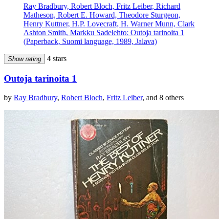
Ray Bradbury, Robert Bloch, Fritz Leiber, Richard
Matheson, Robert E. Howard, Theodore Sturgeon,
Henry Kuttner, H.P. Lovecraft, H. Warner Munn, Clark
Ashton Smith, Markku Sadelehto: Outoja tarinoita 1
(Paperback, Suomi language, 1989, Jalava)
4 stars
Show rating
Outoja tarinoita 1
by
Ray Bradbury
,
Robert Bloch
,
Fritz Leiber
, and 8 others