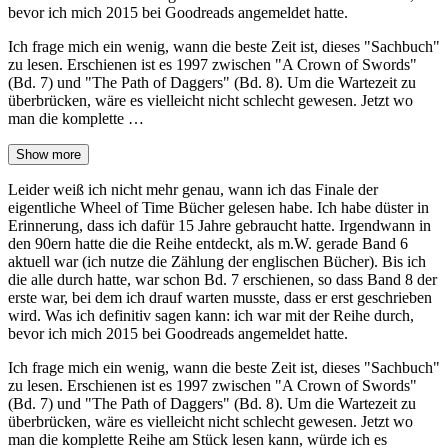
bevor ich mich 2015 bei Goodreads angemeldet hatte.
Ich frage mich ein wenig, wann die beste Zeit ist, dieses "Sachbuch"
zu lesen. Erschienen ist es 1997 zwischen "A Crown of Swords"
(Bd. 7) und "The Path of Daggers" (Bd. 8). Um die Wartezeit zu
überbrücken, wäre es vielleicht nicht schlecht gewesen. Jetzt wo
man die komplette …
Show more
Leider weiß ich nicht mehr genau, wann ich das Finale der
eigentliche Wheel of Time Bücher gelesen habe. Ich habe düster in
Erinnerung, dass ich dafür 15 Jahre gebraucht hatte. Irgendwann in
den 90ern hatte die die Reihe entdeckt, als m.W. gerade Band 6
aktuell war (ich nutze die Zählung der englischen Bücher). Bis ich
die alle durch hatte, war schon Bd. 7 erschienen, so dass Band 8 der
erste war, bei dem ich drauf warten musste, dass er erst geschrieben
wird. Was ich definitiv sagen kann: ich war mit der Reihe durch,
bevor ich mich 2015 bei Goodreads angemeldet hatte.
Ich frage mich ein wenig, wann die beste Zeit ist, dieses "Sachbuch"
zu lesen. Erschienen ist es 1997 zwischen "A Crown of Swords"
(Bd. 7) und "The Path of Daggers" (Bd. 8). Um die Wartezeit zu
überbrücken, wäre es vielleicht nicht schlecht gewesen. Jetzt wo
man die komplette Reihe am Stück lesen kann, würde ich es