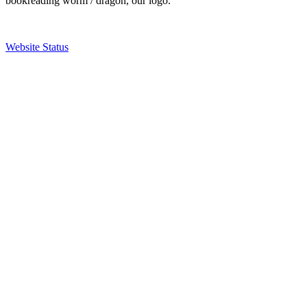
bookreading worm / dragon, our logo.
Website Status