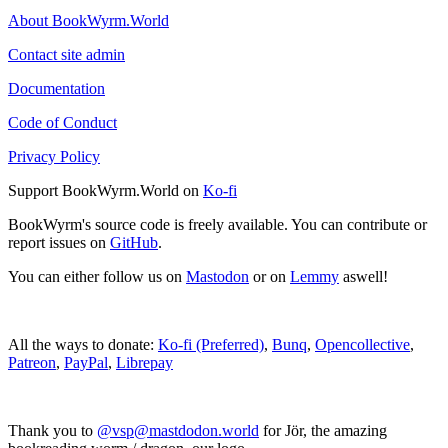
About BookWyrm.World
Contact site admin
Documentation
Code of Conduct
Privacy Policy
Support BookWyrm.World on
Ko-fi
BookWyrm's source code is freely available. You can contribute or
report issues on
GitHub
.
You can either follow us on
Mastodon
or on
Lemmy
aswell!
All the ways to donate:
Ko-fi (Preferred)
,
Bunq
,
Opencollective
,
Patreon
,
PayPal
,
Librepay
Thank you to
@vsp@mastdodon.world
for Jör, the amazing