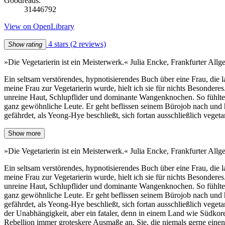
Goodreads:
31446792
View on OpenLibrary
4 stars
(2 reviews)
Show rating
»Die Vegetarierin ist ein Meisterwerk.« Julia Encke, Frankfurter All
Ein seltsam verstörendes, hypnotisierendes Buch über eine Frau, die l
meine Frau zur Vegetarierin wurde, hielt ich sie für nichts Besonderes
unreine Haut, Schlupflider und dominante Wangenknochen. So fühlte
ganz gewöhnliche Leute. Er geht beflissen seinem Bürojob nach und he
gefährdet, als Yeong-Hye beschließt, sich fortan ausschließlich veget
Show more
»Die Vegetarierin ist ein Meisterwerk.« Julia Encke, Frankfurter All
Ein seltsam verstörendes, hypnotisierendes Buch über eine Frau, die l
meine Frau zur Vegetarierin wurde, hielt ich sie für nichts Besonderes
unreine Haut, Schlupflider und dominante Wangenknochen. So fühlte
ganz gewöhnliche Leute. Er geht beflissen seinem Bürojob nach und he
gefährdet, als Yeong-Hye beschließt, sich fortan ausschließlich vegeta
der Unabhängigkeit, aber ein fataler, denn in einem Land wie Südkor
Rebellion immer groteskere Ausmaße an. Sie, die niemals gerne einen 