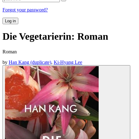
Forgot your password?
Log in
Die Vegetarierin: Roman
Roman
by
Han Kang (duplicate)
,
Ki-Hyang Lee