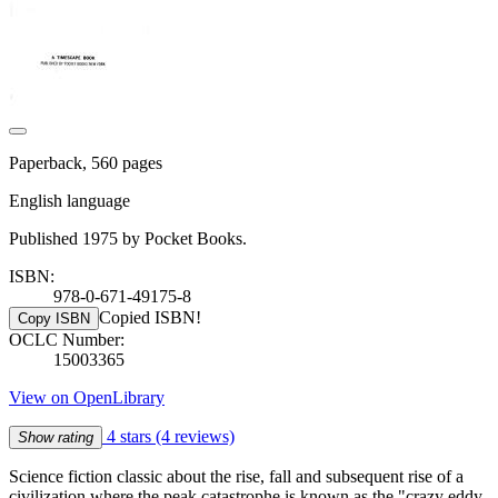
Paperback, 560 pages
English language
Published 1975 by Pocket Books.
ISBN:
978-0-671-49175-8
Copied ISBN!
Copy ISBN
OCLC Number:
15003365
View on OpenLibrary
4 stars
(4 reviews)
Show rating
Science fiction classic about the rise, fall and subsequent rise of a
civilization where the peak catastrophe is known as the "crazy eddy