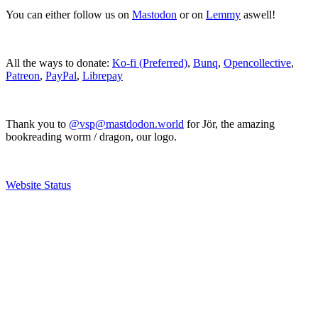
You can either follow us on
Mastodon
or on
Lemmy
aswell!
All the ways to donate:
Ko-fi (Preferred)
,
Bunq
,
Opencollective
,
Patreon
,
PayPal
,
Librepay
Thank you to
@vsp@mastdodon.world
for Jör, the amazing
bookreading worm / dragon, our logo.
Website Status