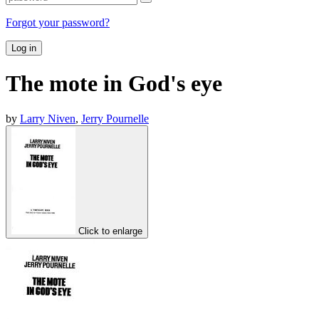
Forgot your password?
Log in
The mote in God's eye
by
Larry Niven
,
Jerry Pournelle
Click to enlarge