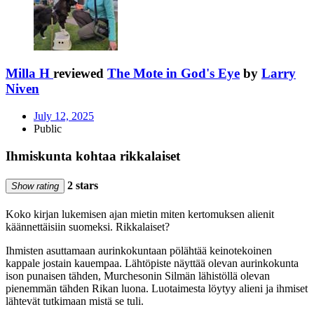
Milla H
reviewed
The Mote in God's Eye
by
Larry
Niven
July 12, 2025
Public
Ihmiskunta kohtaa rikkalaiset
2 stars
Show rating
Koko kirjan lukemisen ajan mietin miten kertomuksen alienit
käännettäisiin suomeksi. Rikkalaiset?
Ihmisten asuttamaan aurinkokuntaan pölähtää keinotekoinen
kappale jostain kauempaa. Lähtöpiste näyttää olevan aurinkokunta
ison punaisen tähden, Murchesonin Silmän lähistöllä olevan
pienemmän tähden Rikan luona. Luotaimesta löytyy alieni ja ihmiset
lähtevät tutkimaan mistä se tuli.