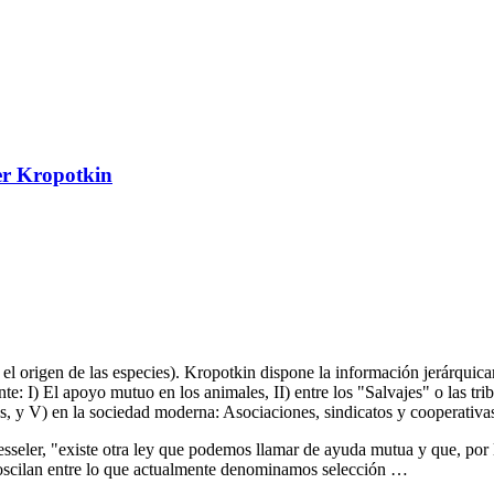
er Kropotkin
e el origen de las especies). Kropotkin dispone la información jerárqui
uiente: I) El apoyo mutuo en los animales, II) entre los "Salvajes" o las t
as, y V) en la sociedad moderna: Asociaciones, sindicatos y cooperativa
seler, "existe otra ley que podemos llamar de ayuda mutua y que, por l
e oscilan entre lo que actualmente denominamos selección …