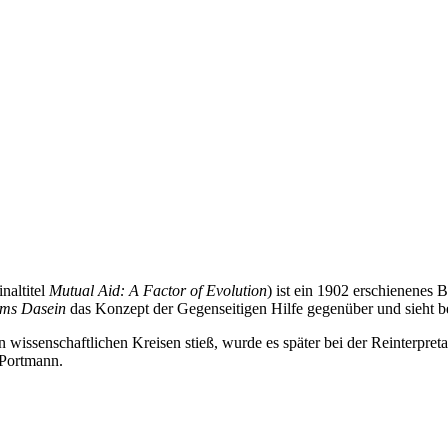
naltitel
Mutual Aid: A Factor of Evolution
) ist ein 1902 erschienenes
ms Dasein
das Konzept der Gegenseitigen Hilfe gegenüber und sieht b
n wissenschaftlichen Kreisen stieß, wurde es später bei der Reinterpr
 Portmann.