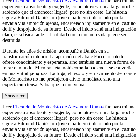
Leer
El conde de Montecristo de Alexandre Dumas
fue para mí una
experiencia absorbente y exigente, como atravesar una larga noche
sabiendo que el amanecer llegará, pero no sin costo. La historia
sigue a Edmond Dantès, un joven marinero traicionado por la
envidia y la ambición ajenas, encarcelado injustamente en el castillo
de If y despojado de su futuro. Desde el inicio sentí una indignación
clara, casi física, ante la facilidad con la que una vida puede ser
destruida.
Durante los años de prisión, acompañé a Dantès en su
transformación interior. La aparición del abate Faria no solo le
ofrece conocimiento y esperanza, sino también una nueva forma de
mirar el mundo. Mientras leía, noté cómo la paciencia se convertía
en una virtud peligrosa. La fuga, el tesoro y el nacimiento del conde
de Montecristo no me produjeron alivio inmediato, sino una
expectación tensa. Sabía que lo que venía …
Show more
Leer
El conde de Montecristo de Alexandre Dumas
fue para mí una
experiencia absorbente y exigente, como atravesar una larga noche
sabiendo que el amanecer llegará, pero no sin costo. La historia
sigue a Edmond Dantès, un joven marinero traicionado por la
envidia y la ambición ajenas, encarcelado injustamente en el castillo
de If y despojado de su futuro. Desde el inicio sentí una indignación