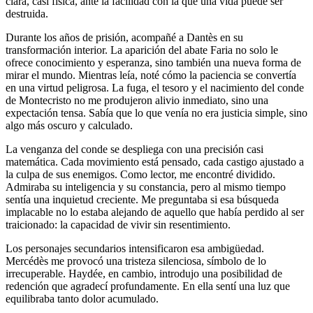
clara, casi física, ante la facilidad con la que una vida puede ser
destruida.
Durante los años de prisión, acompañé a Dantès en su
transformación interior. La aparición del abate Faria no solo le
ofrece conocimiento y esperanza, sino también una nueva forma de
mirar el mundo. Mientras leía, noté cómo la paciencia se convertía
en una virtud peligrosa. La fuga, el tesoro y el nacimiento del conde
de Montecristo no me produjeron alivio inmediato, sino una
expectación tensa. Sabía que lo que venía no era justicia simple, sino
algo más oscuro y calculado.
La venganza del conde se despliega con una precisión casi
matemática. Cada movimiento está pensado, cada castigo ajustado a
la culpa de sus enemigos. Como lector, me encontré dividido.
Admiraba su inteligencia y su constancia, pero al mismo tiempo
sentía una inquietud creciente. Me preguntaba si esa búsqueda
implacable no lo estaba alejando de aquello que había perdido al ser
traicionado: la capacidad de vivir sin resentimiento.
Los personajes secundarios intensificaron esa ambigüedad.
Mercédès me provocó una tristeza silenciosa, símbolo de lo
irrecuperable. Haydée, en cambio, introdujo una posibilidad de
redención que agradecí profundamente. En ella sentí una luz que
equilibraba tanto dolor acumulado.