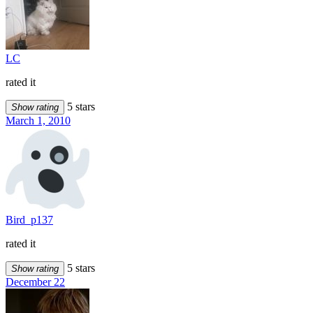
LC
rated it
5 stars
Show rating
March 1, 2010
Bird_p137
rated it
5 stars
Show rating
December 22