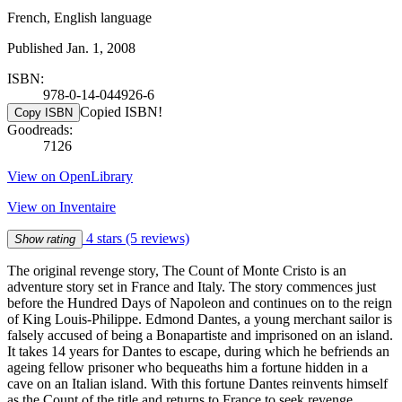
French, English language
Published Jan. 1, 2008
ISBN:
978-0-14-044926-6
Copied ISBN!
Copy ISBN
Goodreads:
7126
View on OpenLibrary
View on Inventaire
4 stars
(5 reviews)
Show rating
The original revenge story, The Count of Monte Cristo is an
adventure story set in France and Italy. The story commences just
before the Hundred Days of Napoleon and continues on to the reign
of King Louis-Philippe. Edmond Dantes, a young merchant sailor is
falsely accused of being a Bonapartiste and imprisoned on an island.
It takes 14 years for Dantes to escape, during which he befriends an
ageing fellow prisoner who bequeaths him a fortune hidden in a
cave on an Italian island. With this fortune Dantes reinvents himself
as the Count of the title and returns to France to seek revenge