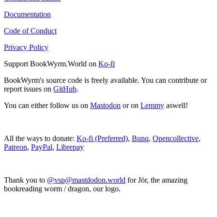
Documentation
Code of Conduct
Privacy Policy
Support BookWyrm.World on
Ko-fi
BookWyrm's source code is freely available. You can contribute or
report issues on
GitHub
.
You can either follow us on
Mastodon
or on
Lemmy
aswell!
All the ways to donate:
Ko-fi (Preferred)
,
Bunq
,
Opencollective
,
Patreon
,
PayPal
,
Librepay
Thank you to
@vsp@mastdodon.world
for Jör, the amazing
bookreading worm / dragon, our logo.