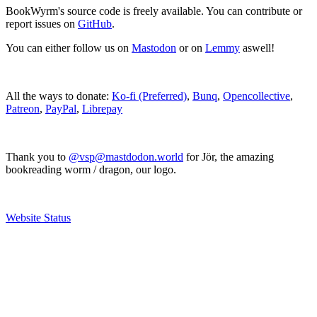
BookWyrm's source code is freely available. You can contribute or
report issues on
GitHub
.
You can either follow us on
Mastodon
or on
Lemmy
aswell!
All the ways to donate:
Ko-fi (Preferred)
,
Bunq
,
Opencollective
,
Patreon
,
PayPal
,
Librepay
Thank you to
@vsp@mastdodon.world
for Jör, the amazing
bookreading worm / dragon, our logo.
Website Status