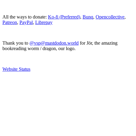
All the ways to donate:
Ko-fi (Preferred)
,
Bunq
,
Opencollective
,
Patreon
,
PayPal
,
Librepay
Thank you to
@vsp@mastdodon.world
for Jör, the amazing
bookreading worm / dragon, our logo.
Website Status