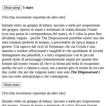
5 stars
Show rating
[Vecchia recensione esportata da altro sito]
Iniziato entro un gruppo di lettura, lasciato a metà per sospensione
del gruppo, ripreso in mano e terminato di volata durante l'estate
(con una pausa in corrispondenza del mare), ne è valsa la pena fino
all'ultima virgola – perché The Dispossessed potrebbe essere uno dei
miei romanzi preferiti di sempre, a prescindere da epoca lingua e
genere. Già sapevo dal ciclo di Terramare che zia Ursula è una
maestra a rendere affascinanti e tangibili le vite quotidiane di società
immaginarie ma plausibili, e a farci empatizzare con le piccole
grandi storie di personaggi eminentemente umani per quanto ben
lontani dal nostro vissuto (il che è la forma più bella di escapismo:
quella che poi ci riporta a casa), ma a questo giro la nostra ha toccato
due corde che per me valgono tanto: non solo
The Dispossessed
è
uno racconto antropologico che contrappone …
Show more
[Vecchia recensione esportata da altro sito]
Iniziato entro un gruppo di lettura, lasciato a metà per sospensione
del gruppo, ripreso in mano e terminato di volata durante l'estate