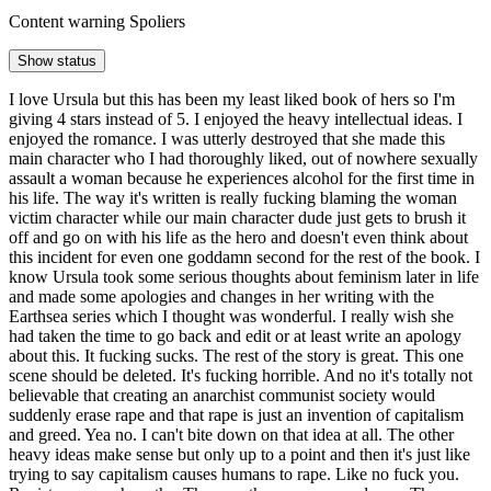
Content warning
Spoliers
Show status
I love Ursula but this has been my least liked book of hers so I'm
giving 4 stars instead of 5. I enjoyed the heavy intellectual ideas. I
enjoyed the romance. I was utterly destroyed that she made this
main character who I had thoroughly liked, out of nowhere sexually
assault a woman because he experiences alcohol for the first time in
his life. The way it's written is really fucking blaming the woman
victim character while our main character dude just gets to brush it
off and go on with his life as the hero and doesn't even think about
this incident for even one goddamn second for the rest of the book. I
know Ursula took some serious thoughts about feminism later in life
and made some apologies and changes in her writing with the
Earthsea series which I thought was wonderful. I really wish she
had taken the time to go back and edit or at least write an apology
about this. It fucking sucks. The rest of the story is great. This one
scene should be deleted. It's fucking horrible. And no it's totally not
believable that creating an anarchist communist society would
suddenly erase rape and that rape is just an invention of capitalism
and greed. Yea no. I can't bite down on that idea at all. The other
heavy ideas make sense but only up to a point and then it's just like
trying to say capitalism causes humans to rape. Like no fuck you.