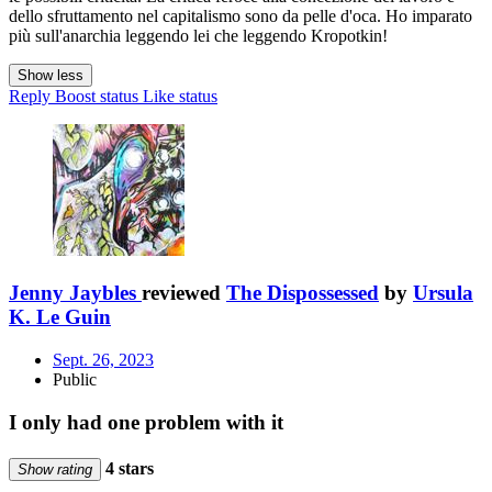
dello sfruttamento nel capitalismo sono da pelle d'oca. Ho imparato
più sull'anarchia leggendo lei che leggendo Kropotkin!
Show less
Reply
Boost status
Like status
Jenny Jaybles
reviewed
The Dispossessed
by
Ursula
K. Le Guin
Sept. 26, 2023
Public
I only had one problem with it
4 stars
Show rating