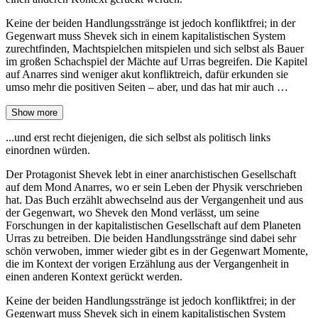
Keine der beiden Handlungsstränge ist jedoch konfliktfrei; in der
Gegenwart muss Shevek sich in einem kapitalistischen System
zurechtfinden, Machtspielchen mitspielen und sich selbst als Bauer
im großen Schachspiel der Mächte auf Urras begreifen. Die Kapitel
auf Anarres sind weniger akut konfliktreich, dafür erkunden sie
umso mehr die positiven Seiten – aber, und das hat mir auch …
Show more
...und erst recht diejenigen, die sich selbst als politisch links
einordnen würden.
Der Protagonist Shevek lebt in einer anarchistischen Gesellschaft
auf dem Mond Anarres, wo er sein Leben der Physik verschrieben
hat. Das Buch erzählt abwechselnd aus der Vergangenheit und aus
der Gegenwart, wo Shevek den Mond verlässt, um seine
Forschungen in der kapitalistischen Gesellschaft auf dem Planeten
Urras zu betreiben. Die beiden Handlungsstränge sind dabei sehr
schön verwoben, immer wieder gibt es in der Gegenwart Momente,
die im Kontext der vorigen Erzählung aus der Vergangenheit in
einen anderen Kontext gerückt werden.
Keine der beiden Handlungsstränge ist jedoch konfliktfrei; in der
Gegenwart muss Shevek sich in einem kapitalistischen System