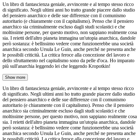
Un libro di fantascienza geniale, avvincente e al tempo stesso ricco
di significato. Negli ultimi anni ho tratto grande piacere dallo studio
del pensiero anarchico e delle sue differenze con il comunismo
autoritario (e chiaramente con il capitalismo). Penso che il pensiero
anarchico sia criminalmente escluso dagli studi scolastici e che
moltissime persone, per questo motivo, non sappiano realmente cosa
sia. I reietti dell'altro pianeta immagina un'utopia anarchica, dandole
però sostanza: è bellissimo vedere come funzionerebbe una società
anarchica secondo Ursula Le Guin, anche perché ne presenta anche
le possibili criticità. La critica feroce alla concezione del lavoro e
dello sfruttamento nel capitalismo sono da pelle d'oca. Ho imparato
più sull'anarchia leggendo lei che leggendo Kropotkin!
Show more
Un libro di fantascienza geniale, avvincente e al tempo stesso ricco
di significato. Negli ultimi anni ho tratto grande piacere dallo studio
del pensiero anarchico e delle sue differenze con il comunismo
autoritario (e chiaramente con il capitalismo). Penso che il pensiero
anarchico sia criminalmente escluso dagli studi scolastici e che
moltissime persone, per questo motivo, non sappiano realmente cosa
sia. I reietti dell'altro pianeta immagina un'utopia anarchica, dandole
però sostanza: è bellissimo vedere come funzionerebbe una società
anarchica secondo Ursula Le Guin, anche perché ne presenta anche
le possibili criticità. La critica feroce alla concezione del lavoro e