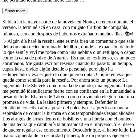
Show more
Si bien leí la mayor parte de la novela en Nono, en enero durante el
verano, la terminé acá en casa, con mi gato Carbón de compañía,
mimoso, cercano después de habernos extrañado muchos días. 📚🌱
✨ Algún día haré la reseña, este es más bien un comentario que sale
del momento recién terminado del libro, donde la expansión de todo
lo que sentí y viví me rodea como una neblina o un refulgor, o capaz
como la capa de polvo de Anarres. Es mucho, es intenso, es un poco
abrumador. Me gusta escribir reseñas cuando ha pasado un tiempo,
capaz hasta olvido algún detalle o personaje pero algo ha
sedimentado y eso es justo lo que quiero contar. Confío en eso que
queda como semilla para la reseña. Por ahora solo un punteo: La
ingenuidad de Shevek como mirada de mundo, una ingenuidad que
me permitió identificarme fuerte con su confianza en la humanidad a
pesar de todo. El amor de Takver como un vínculo elegido para una
promesa de vida. La lealtad primero y siempre. Defender la
identidad colectiva aún a pesar del colectivo. La preciosa manera
espiralada de contar la historia en dos temporalidades/espacialidades.
Los abrigos de Urras llenos de bolsillos y una libreta con el punteo
de una teoría que cambiaría la humanidad en el universo. Y el deseo
de querer regalar ese conocimiento. Descubrir que, al haber leído La
mano izquierda de la oscuridad primero, fue mi propio viaje en el