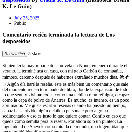
K. Le Guin)
July 25, 2025
Public
Comentario recién terminada la lectura de Los
desposeídos
5 stars
Show rating
Si bien leí la mayor parte de la novela en Nono, en enero durante el
verano, la terminé acá en casa, con mi gato Carbón de compañía,
mimoso, cercano después de habernos extrañado muchos días. 📚🌱
✨ Algún día haré la reseña, este es más bien un comentario que sale
del momento recién terminado del libro, donde la expansión de todo
lo que sentí y viví me rodea como una neblina o un refulgor, o capaz
como la capa de polvo de Anarres. Es mucho, es intenso, es un poco
abrumador. Me gusta escribir reseñas cuando ha pasado un tiempo,
capaz hasta olvido algún detalle o personaje pero algo ha
sedimentado y eso es justo lo que quiero contar. Confío en eso que
queda como semilla para la reseña. Por ahora solo un punteo: La
ingenuidad de Shevek como mirada de mundo, una ingenuidad que
me permitió identificarme fuerte con su …