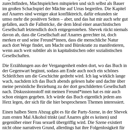
zurechtfinden, Machtspielchen mitspielen und sich selbst als Bauer
im großen Schachspiel der Mächte auf Urras begreifen. Die Kapitel
auf Anarres sind weniger akut konfliktreich, dafür erkunden sie
umso mehr die positiven Seiten – aber, und das hat mir auch sehr gut
gefallen, auch die Fallstricke, die dem Ideal einer anarchistischen
Gesellschaft letztendlich doch entgegenstehen. Shevek rückt niemals
davon ab, dass die Gesellschaft auf Anarres gerechter ist, doch
merken er und seine Freund*innen, dass die menschliche Natur
auch dort Wege findet, um Macht und Bürokratie zu manifestieren,
wenn auch weit subtiler als in kapitalistischen oder sozialistischen
Gesellschaften.
Die Erzählungen aus der Vergangenheit enden dort, wo das Buch in
der Gegenwart beginnt, sodass am Ende auch noch ein schönes
Schleifchen um die Geschichte gedreht wird. Ich lag wirklich lange
wach, nachdem ich das Buch abends gelesen habe und dachte über
meine persönliche Beziehung zu der dort geschilderten Gesellschaft
nach. Diskussionsstoff mit meinen Freund*innen hat es mir auch
schon einigen gegeben. Ich würde das Buch eigentlich jedem ans
Herz legen, der sich für die hier besprochenen Themen interessiert.
Einen halben Stern Abzug gibt es für die Party-Szene, in der Shevek
zum ersten Mal Alkohol trinkt (auf Anarres gibt es keinen) und
gegenüber einer Frau sexuell übergriffig wird. Die Szene existiert
nicht ohne narrativen Grund, allerdings hat ihre Folgenlosigkeit für