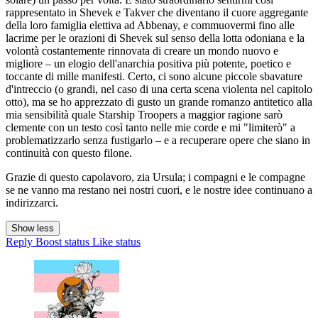
rappresentato in Shevek e Takver che diventano il cuore aggregante
della loro famiglia elettiva ad Abbenay, e commuovermi fino alle
lacrime per le orazioni di Shevek sul senso della lotta odoniana e la
volontà costantemente rinnovata di creare un mondo nuovo e
migliore – un elogio dell'anarchia positiva più potente, poetico e
toccante di mille manifesti. Certo, ci sono alcune piccole sbavature
d'intreccio (o grandi, nel caso di una certa scena violenta nel capitolo
otto), ma se ho apprezzato di gusto un grande romanzo antitetico alla
mia sensibilità quale Starship Troopers a maggior ragione sarò
clemente con un testo così tanto nelle mie corde e mi "limiterò" a
problematizzarlo senza fustigarlo – e a recuperare opere che siano in
continuità con questo filone.
Grazie di questo capolavoro, zia Ursula; i compagni e le compagne
se ne vanno ma restano nei nostri cuori, e le nostre idee continuano a
indirizzarci.
Show less
Reply
Boost status
Like status