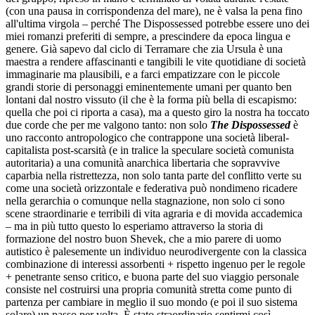
(con una pausa in corrispondenza del mare), ne è valsa la pena fino
all'ultima virgola – perché The Dispossessed potrebbe essere uno dei
miei romanzi preferiti di sempre, a prescindere da epoca lingua e
genere. Già sapevo dal ciclo di Terramare che zia Ursula è una
maestra a rendere affascinanti e tangibili le vite quotidiane di società
immaginarie ma plausibili, e a farci empatizzare con le piccole
grandi storie di personaggi eminentemente umani per quanto ben
lontani dal nostro vissuto (il che è la forma più bella di escapismo:
quella che poi ci riporta a casa), ma a questo giro la nostra ha toccato
due corde che per me valgono tanto: non solo
The Dispossessed
è
uno racconto antropologico che contrappone una società liberal-
capitalista post-scarsità (e in tralice la speculare società comunista
autoritaria) a una comunità anarchica libertaria che sopravvive
caparbia nella ristrettezza, non solo tanta parte del conflitto verte su
come una società orizzontale e federativa può nondimeno ricadere
nella gerarchia o comunque nella stagnazione, non solo ci sono
scene straordinarie e terribili di vita agraria e di movida accademica
– ma in più tutto questo lo esperiamo attraverso la storia di
formazione del nostro buon Shevek, che a mio parere di uomo
autistico è palesemente un individuo neurodivergente con la classica
combinazione di interessi assorbenti + rispetto ingenuo per le regole
+ penetrante senso critico, e buona parte del suo viaggio personale
consiste nel costruirsi una propria comunità stretta come punto di
partenza per cambiare in meglio il suo mondo (e poi il suo sistema
solare) un passo per volta. È stato straordinario sentirmi così