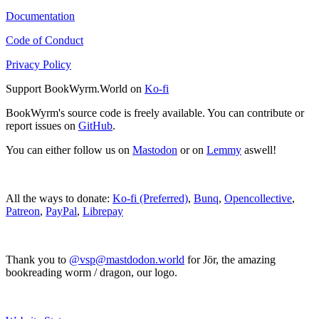
Documentation
Code of Conduct
Privacy Policy
Support BookWyrm.World on
Ko-fi
BookWyrm's source code is freely available. You can contribute or
report issues on
GitHub
.
You can either follow us on
Mastodon
or on
Lemmy
aswell!
All the ways to donate:
Ko-fi (Preferred)
,
Bunq
,
Opencollective
,
Patreon
,
PayPal
,
Librepay
Thank you to
@vsp@mastdodon.world
for Jör, the amazing
bookreading worm / dragon, our logo.