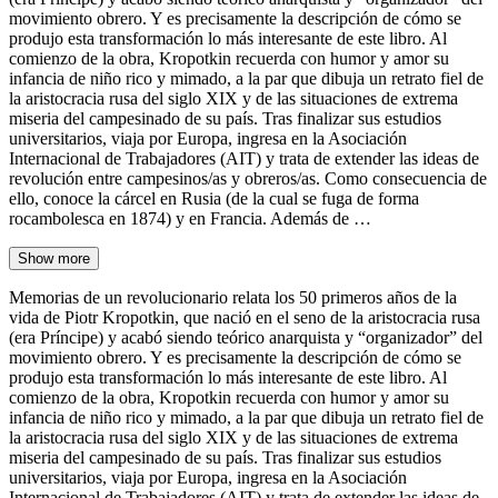
movimiento obrero. Y es precisamente la descripción de cómo se
produjo esta transformación lo más interesante de este libro. Al
comienzo de la obra, Kropotkin recuerda con humor y amor su
infancia de niño rico y mimado, a la par que dibuja un retrato fiel de
la aristocracia rusa del siglo XIX y de las situaciones de extrema
miseria del campesinado de su país. Tras finalizar sus estudios
universitarios, viaja por Europa, ingresa en la Asociación
Internacional de Trabajadores (AIT) y trata de extender las ideas de
revolución entre campesinos/as y obreros/as. Como consecuencia de
ello, conoce la cárcel en Rusia (de la cual se fuga de forma
rocambolesca en 1874) y en Francia. Además de …
Show more
Memorias de un revolucionario relata los 50 primeros años de la
vida de Piotr Kropotkin, que nació en el seno de la aristocracia rusa
(era Príncipe) y acabó siendo teórico anarquista y “organizador” del
movimiento obrero. Y es precisamente la descripción de cómo se
produjo esta transformación lo más interesante de este libro. Al
comienzo de la obra, Kropotkin recuerda con humor y amor su
infancia de niño rico y mimado, a la par que dibuja un retrato fiel de
la aristocracia rusa del siglo XIX y de las situaciones de extrema
miseria del campesinado de su país. Tras finalizar sus estudios
universitarios, viaja por Europa, ingresa en la Asociación
Internacional de Trabajadores (AIT) y trata de extender las ideas de