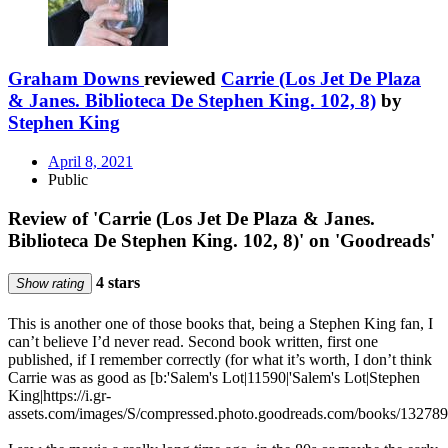
Graham Downs
reviewed
Carrie (Los Jet De Plaza
& Janes. Biblioteca De Stephen King. 102, 8)
by
Stephen King
April 8, 2021
Public
Review of 'Carrie (Los Jet De Plaza & Janes.
Biblioteca De Stephen King. 102, 8)' on 'Goodreads'
4 stars
Show rating
This is another one of those books that, being a Stephen King fan, I
can’t believe I’d never read. Second book written, first one
published, if I remember correctly (for what it’s worth, I don’t think
Carrie was as good as [b:'Salem's Lot|11590|'Salem's Lot|Stephen
King|https://i.gr-
assets.com/images/S/compressed.photo.goodreads.com/books/132789