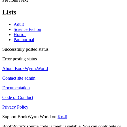
Previous
Next
Lists
Adult
Science Fiction
Horror
Paranormal
Successfully posted status
Error posting status
About BookWyrm.World
Contact site admin
Documentation
Code of Conduct
Privacy Policy
Support BookWyrm.World on
Ko-fi
BookWyrm's source code is freely available. You can contribute or