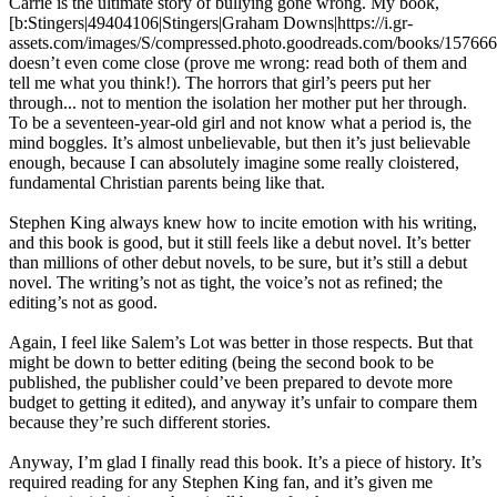
Carrie is the ultimate story of bullying gone wrong. My book,
[b:Stingers|49404106|Stingers|Graham Downs|https://i.gr-
assets.com/images/S/compressed.photo.goodreads.com/books/15766
doesn’t even come close (prove me wrong: read both of them and
tell me what you think!). The horrors that girl’s peers put her
through... not to mention the isolation her mother put her through.
To be a seventeen-year-old girl and not know what a period is, the
mind boggles. It’s almost unbelievable, but then it’s just believable
enough, because I can absolutely imagine some really cloistered,
fundamental Christian parents being like that.
Stephen King always knew how to incite emotion with his writing,
and this book is good, but it still feels like a debut novel. It’s better
than millions of other debut novels, to be sure, but it’s still a debut
novel. The writing’s not as tight, the voice’s not as refined; the
editing’s not as good.
Again, I feel like Salem’s Lot was better in those respects. But that
might be down to better editing (being the second book to be
published, the publisher could’ve been prepared to devote more
budget to getting it edited), and anyway it’s unfair to compare them
because they’re such different stories.
Anyway, I’m glad I finally read this book. It’s a piece of history. It’s
required reading for any Stephen King fan, and it’s given me