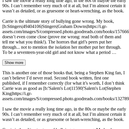
I saw the movie a really long time ago, in the 80s or maybe the early
90s. I can’t remember very much of it at all, but I’m almost certain it
wasn’t as detailed, or as gruesome or heart-wrenching, as the book.
Carrie is the ultimate story of bullying gone wrong. My book,
[b:Stingers|49404106|Stingers|Graham Downs|https://i.gr-
assets.com/images/S/compressed.photo.goodreads.com/books/15766
doesn’t even come close (prove me wrong: read both of them and
tell me what you think!). The horrors that girl’s peers put her
through... not to mention the isolation her mother put her through.
To be a seventeen-year-old girl and not know what a period …
Show more
This is another one of those books that, being a Stephen King fan, I
can’t believe I’d never read. Second book written, first one
published, if I remember correctly (for what it’s worth, I don’t think
Carrie was as good as [b:'Salem's Lot|11590|'Salem's Lot|Stephen
King|https://i.gr-
assets.com/images/S/compressed.photo.goodreads.com/books/132789
I saw the movie a really long time ago, in the 80s or maybe the early
90s. I can’t remember very much of it at all, but I’m almost certain it
wasn’t as detailed, or as gruesome or heart-wrenching, as the book.