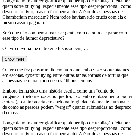
Longe de mim querer glorificar qualquer tipo de retaliação feita por
quem sofre bullying, especialmente esse tipo desproporcional, como
descrito no livro, mas eu fico pensando. Até onde as pessoas de
Chamberlain mereciam? Nem todos haviam sido cruéis com ela e
mesmo assim pagaram.
Será que não compensa mais ser gentil com os outros e parar com
esse tipo de humor depreciativo?
O livro deveria me entreter e fez isso bem, …
Show more
O livro me fez pensar muito em tudo que tenho visto sobre ataques
em escolas, cyberbullying entre outras tantas formas de tortura que
as pessoas tem praticado nesses últimos tempos.
Embora tenha sido uma história escrita como um "conto de
vingança" (pelo menos acho que foi, não tenho embasamento pra ter
certeza), o autor acerta em cheio na fragilidade da mente humana e
de como as pessoas podem "vergar" quanto submetidas ao desprezo
da massa.
Longe de mim querer glorificar qualquer tipo de retaliação feita por
quem sofre bullying, especialmente esse tipo desproporcional, como
descrito no livro, mas eu fico pensando. Até onde as pessoas de