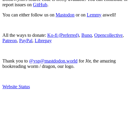
report issues on
GitHub
.
You can either follow us on
Mastodon
or on
Lemmy
aswell!
All the ways to donate:
Ko-fi (Preferred)
,
Bunq
,
Opencollective
,
Patreon
,
PayPal
,
Librepay
Thank you to
@vsp@mastdodon.world
for Jör, the amazing
bookreading worm / dragon, our logo.
Website Status