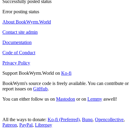
Successfully posted status
Error posting status
About BookWyrm.World
Contact site admin
Documentation
Code of Conduct
Privacy Policy
Support BookWyrm.World on
Ko-fi
BookWyrm's source code is freely available. You can contribute or
report issues on
GitHub
.
You can either follow us on
Mastodon
or on
Lemmy
aswell!
All the ways to donate:
Ko-fi (Preferred)
,
Bunq
,
Opencollective
,
Patreon
,
PayPal
,
Librepay