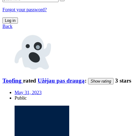
Forgot your password?
Log in
Back
Toofing
rated
Užėjau pas draugą
:
3 stars
Show rating
May 31, 2023
Public