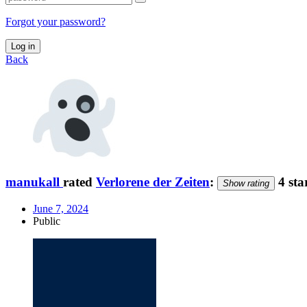
Forgot your password?
Log in
Back
manukall
rated
Verlorene der Zeiten
:
4 sta
Show rating
June 7, 2024
Public