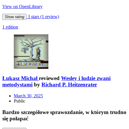
View on OpenLibrary
3 stars
(1 review)
Show rating
1 edition
Łukasz Michał
reviewed
Wesley i ludzie zwani
metodystami
by
Richard P. Heitzenrater
March 30, 2025
Public
Bardzo szczegółowe sprawozdanie, w którym trudno
się połapać