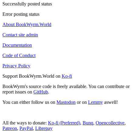
Successfully posted status
Error posting status
About BookWyrm.World
Contact site admin
Documentation
Code of Conduct
Privacy Policy
Support BookWyrm.World on
Ko-fi
BookWyrm's source code is freely available. You can contribute or
report issues on
GitHub
.
You can either follow us on
Mastodon
or on
Lemmy
aswell!
All the ways to donate:
Ko-fi (Preferred)
,
Bunq
,
Opencollective
,
Patreon
,
PayPal
,
Librepay