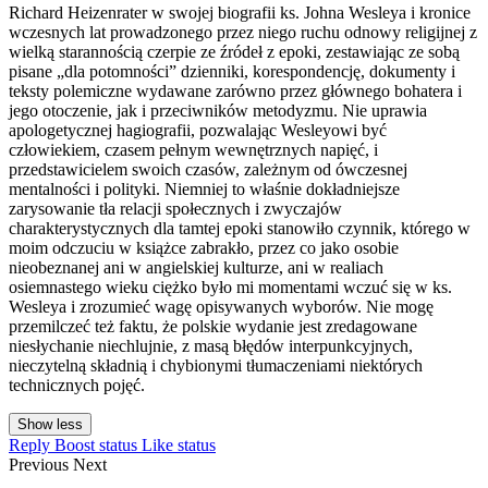
Richard Heizenrater w swojej biografii ks. Johna Wesleya i kronice
wczesnych lat prowadzonego przez niego ruchu odnowy religijnej z
wielką starannością czerpie ze źródeł z epoki, zestawiając ze sobą
pisane „dla potomności” dzienniki, korespondencję, dokumenty i
teksty polemiczne wydawane zarówno przez głównego bohatera i
jego otoczenie, jak i przeciwników metodyzmu. Nie uprawia
apologetycznej hagiografii, pozwalając Wesleyowi być
człowiekiem, czasem pełnym wewnętrznych napięć, i
przedstawicielem swoich czasów, zależnym od ówczesnej
mentalności i polityki. Niemniej to właśnie dokładniejsze
zarysowanie tła relacji społecznych i zwyczajów
charakterystycznych dla tamtej epoki stanowiło czynnik, którego w
moim odczuciu w książce zabrakło, przez co jako osobie
nieobeznanej ani w angielskiej kulturze, ani w realiach
osiemnastego wieku ciężko było mi momentami wczuć się w ks.
Wesleya i zrozumieć wagę opisywanych wyborów. Nie mogę
przemilczeć też faktu, że polskie wydanie jest zredagowane
niesłychanie niechlujnie, z masą błędów interpunkcyjnych,
nieczytelną składnią i chybionymi tłumaczeniami niektórych
technicznych pojęć.
Show less
Reply
Boost status
Like status
Previous
Next