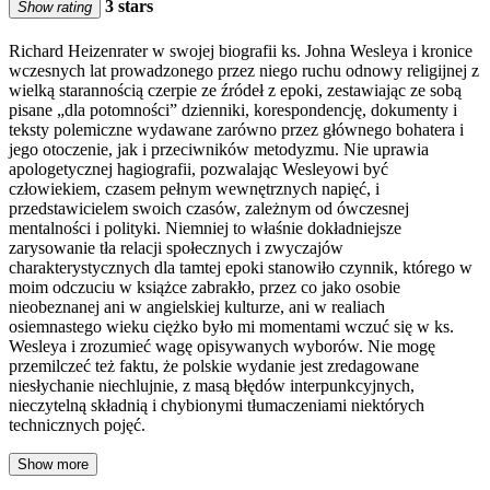
3 stars
Show rating
Richard Heizenrater w swojej biografii ks. Johna Wesleya i kronice
wczesnych lat prowadzonego przez niego ruchu odnowy religijnej z
wielką starannością czerpie ze źródeł z epoki, zestawiając ze sobą
pisane „dla potomności” dzienniki, korespondencję, dokumenty i
teksty polemiczne wydawane zarówno przez głównego bohatera i
jego otoczenie, jak i przeciwników metodyzmu. Nie uprawia
apologetycznej hagiografii, pozwalając Wesleyowi być
człowiekiem, czasem pełnym wewnętrznych napięć, i
przedstawicielem swoich czasów, zależnym od ówczesnej
mentalności i polityki. Niemniej to właśnie dokładniejsze
zarysowanie tła relacji społecznych i zwyczajów
charakterystycznych dla tamtej epoki stanowiło czynnik, którego w
moim odczuciu w książce zabrakło, przez co jako osobie
nieobeznanej ani w angielskiej kulturze, ani w realiach
osiemnastego wieku ciężko było mi momentami wczuć się w ks.
Wesleya i zrozumieć wagę opisywanych wyborów. Nie mogę
przemilczeć też faktu, że polskie wydanie jest zredagowane
niesłychanie niechlujnie, z masą błędów interpunkcyjnych,
nieczytelną składnią i chybionymi tłumaczeniami niektórych
technicznych pojęć.
Show more