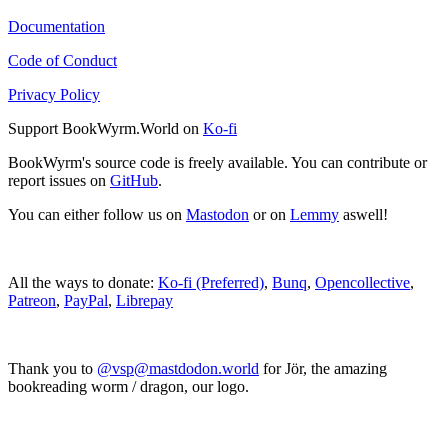
Documentation
Code of Conduct
Privacy Policy
Support BookWyrm.World on
Ko-fi
BookWyrm's source code is freely available. You can contribute or
report issues on
GitHub
.
You can either follow us on
Mastodon
or on
Lemmy
aswell!
All the ways to donate:
Ko-fi (Preferred)
,
Bunq
,
Opencollective
,
Patreon
,
PayPal
,
Librepay
Thank you to
@vsp@mastdodon.world
for Jör, the amazing
bookreading worm / dragon, our logo.