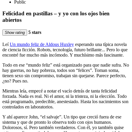
Public
Felicidad en pastillas – y yo con los ojos bien
abiertos
5 stars
Show rating
Leí
Un mundo feliz de Aldous Huxley
esperando una típica novela
de ciencia ficción. Robots, tecnología, futuro brillante... Pero lo que
encontré fue mucho más incómodo. Y muchísimo más fascinante.
Todo en ese “mundo feliz” está organizado para que nadie sufra. No
hay guerras, no hay pobreza, todos son “felices”. Toman soma,
tienen sexo sin compromiso, trabajan sin quejarse. Parece perfecto,
¿no? Pues no.
Mientras leía, empecé a notar el vacío detrás de tanta felicidad
forzada. Nada es real. Ni el amor, ni la tristeza, ni la elección. Todo
está programado, predecible, anestesiado. Hasta los nacimientos son
controlados en laboratorios.
Y ahí aparece John, “el salvaje”. Un tipo que creció fuera de ese
sistema y que de pronto lo observa todo con ojos humanos.
Dolorosos, sí. Pero también verdaderos. Con él, yo también quise