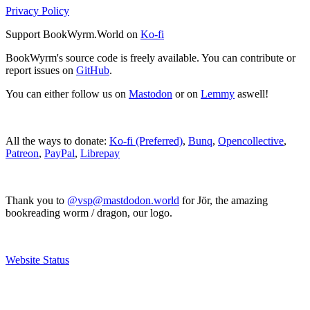
Privacy Policy
Support BookWyrm.World on
Ko-fi
BookWyrm's source code is freely available. You can contribute or
report issues on
GitHub
.
You can either follow us on
Mastodon
or on
Lemmy
aswell!
All the ways to donate:
Ko-fi (Preferred)
,
Bunq
,
Opencollective
,
Patreon
,
PayPal
,
Librepay
Thank you to
@vsp@mastdodon.world
for Jör, the amazing
bookreading worm / dragon, our logo.
Website Status