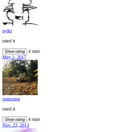
nylki
rated it
4 stars
Show rating
May 2, 2017
somezing
rated it
4 stars
Show rating
Nov. 23, 2013