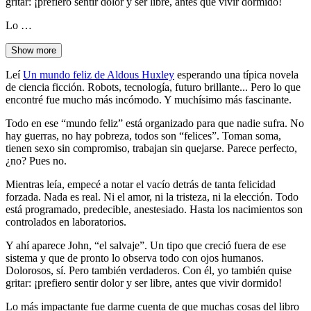
gritar: ¡prefiero sentir dolor y ser libre, antes que vivir dormido!
Lo …
Show more
Leí
Un mundo feliz de Aldous Huxley
esperando una típica novela
de ciencia ficción. Robots, tecnología, futuro brillante... Pero lo que
encontré fue mucho más incómodo. Y muchísimo más fascinante.
Todo en ese “mundo feliz” está organizado para que nadie sufra. No
hay guerras, no hay pobreza, todos son “felices”. Toman soma,
tienen sexo sin compromiso, trabajan sin quejarse. Parece perfecto,
¿no? Pues no.
Mientras leía, empecé a notar el vacío detrás de tanta felicidad
forzada. Nada es real. Ni el amor, ni la tristeza, ni la elección. Todo
está programado, predecible, anestesiado. Hasta los nacimientos son
controlados en laboratorios.
Y ahí aparece John, “el salvaje”. Un tipo que creció fuera de ese
sistema y que de pronto lo observa todo con ojos humanos.
Dolorosos, sí. Pero también verdaderos. Con él, yo también quise
gritar: ¡prefiero sentir dolor y ser libre, antes que vivir dormido!
Lo más impactante fue darme cuenta de que muchas cosas del libro