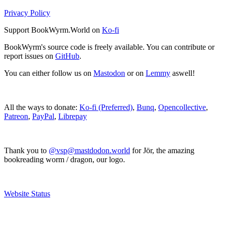
Privacy Policy
Support BookWyrm.World on
Ko-fi
BookWyrm's source code is freely available. You can contribute or
report issues on
GitHub
.
You can either follow us on
Mastodon
or on
Lemmy
aswell!
All the ways to donate:
Ko-fi (Preferred)
,
Bunq
,
Opencollective
,
Patreon
,
PayPal
,
Librepay
Thank you to
@vsp@mastdodon.world
for Jör, the amazing
bookreading worm / dragon, our logo.
Website Status