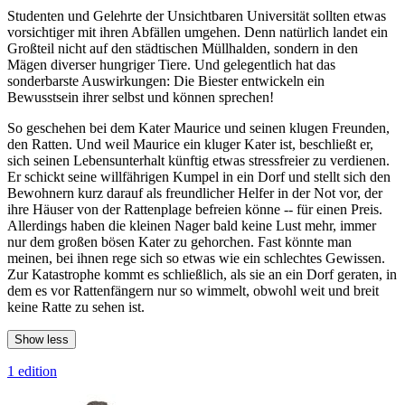
Studenten und Gelehrte der Unsichtbaren Universität sollten etwas
vorsichtiger mit ihren Abfällen umgehen. Denn natürlich landet ein
Großteil nicht auf den städtischen Müllhalden, sondern in den
Mägen diverser hungriger Tiere. Und gelegentlich hat das
sonderbarste Auswirkungen: Die Biester entwickeln ein
Bewusstsein ihrer selbst und können sprechen!
So geschehen bei dem Kater Maurice und seinen klugen Freunden,
den Ratten. Und weil Maurice ein kluger Kater ist, beschließt er,
sich seinen Lebensunterhalt künftig etwas stressfreier zu verdienen.
Er schickt seine willfährigen Kumpel in ein Dorf und stellt sich den
Bewohnern kurz darauf als freundlicher Helfer in der Not vor, der
ihre Häuser von der Rattenplage befreien könne -- für einen Preis.
Allerdings haben die kleinen Nager bald keine Lust mehr, immer
nur dem großen bösen Kater zu gehorchen. Fast könnte man
meinen, bei ihnen rege sich so etwas wie ein schlechtes Gewissen.
Zur Katastrophe kommt es schließlich, als sie an ein Dorf geraten, in
dem es vor Rattenfängern nur so wimmelt, obwohl weit und breit
keine Ratte zu sehen ist.
Show less
1 edition