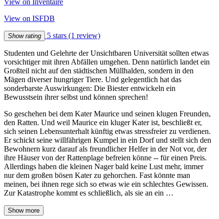
View on Inventaire
View on ISFDB
5 stars
(1 review)
Show rating
Studenten und Gelehrte der Unsichtbaren Universität sollten etwas
vorsichtiger mit ihren Abfällen umgehen. Denn natürlich landet ein
Großteil nicht auf den städtischen Müllhalden, sondern in den
Mägen diverser hungriger Tiere. Und gelegentlich hat das
sonderbarste Auswirkungen: Die Biester entwickeln ein
Bewusstsein ihrer selbst und können sprechen!
So geschehen bei dem Kater Maurice und seinen klugen Freunden,
den Ratten. Und weil Maurice ein kluger Kater ist, beschließt er,
sich seinen Lebensunterhalt künftig etwas stressfreier zu verdienen.
Er schickt seine willfährigen Kumpel in ein Dorf und stellt sich den
Bewohnern kurz darauf als freundlicher Helfer in der Not vor, der
ihre Häuser von der Rattenplage befreien könne -- für einen Preis.
Allerdings haben die kleinen Nager bald keine Lust mehr, immer
nur dem großen bösen Kater zu gehorchen. Fast könnte man
meinen, bei ihnen rege sich so etwas wie ein schlechtes Gewissen.
Zur Katastrophe kommt es schließlich, als sie an ein …
Show more