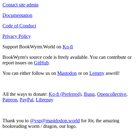
Contact site admin
Documentation
Code of Conduct
Privacy Policy
Support BookWyrm.World on
Ko-fi
BookWyrm's source code is freely available. You can contribute or
report issues on
GitHub
.
You can either follow us on
Mastodon
or on
Lemmy
aswell!
All the ways to donate:
Ko-fi (Preferred)
,
Bunq
,
Opencollective
,
Patreon
,
PayPal
,
Librepay
Thank you to
@vsp@mastdodon.world
for Jör, the amazing
bookreading worm / dragon, our logo.