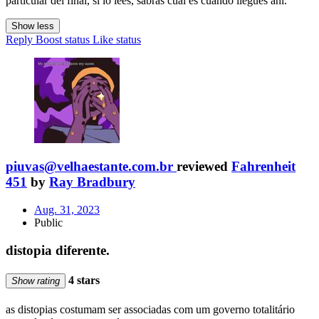
particular del final, sí lo lees, sabrás cuál es cuando llegues ahí.
Show less
Reply
Boost status
Like status
piuvas@velhaestante.com.br
reviewed
Fahrenheit
451
by
Ray Bradbury
Aug. 31, 2023
Public
distopia diferente.
4 stars
Show rating
as distopias costumam ser associadas com um governo totalitário