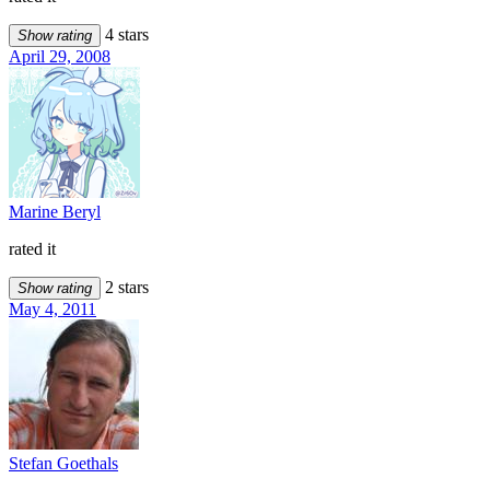
4 stars
Show rating
April 29, 2008
Marine Beryl
rated it
2 stars
Show rating
May 4, 2011
Stefan Goethals