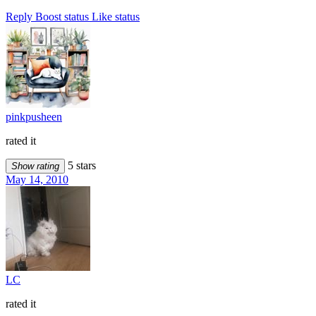
Reply
Boost status
Like status
pinkpusheen
rated it
5 stars
Show rating
May 14, 2010
LC
rated it