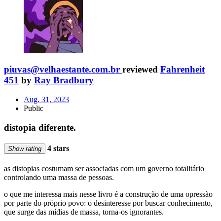
piuvas@velhaestante.com.br
reviewed
Fahrenheit
451
by
Ray Bradbury
Aug. 31, 2023
Public
distopia diferente.
4 stars
Show rating
as distopias costumam ser associadas com um governo totalitário
controlando uma massa de pessoas.
o que me interessa mais nesse livro é a construção de uma opressão
por parte do próprio povo: o desinteresse por buscar conhecimento,
que surge das mídias de massa, torna-os ignorantes.