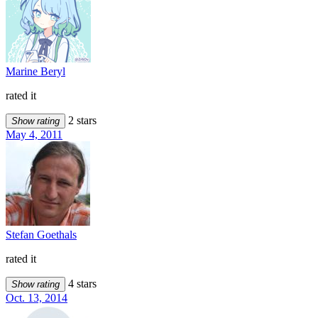
Marine Beryl
rated it
2 stars
Show rating
May 4, 2011
Stefan Goethals
rated it
4 stars
Show rating
Oct. 13, 2014