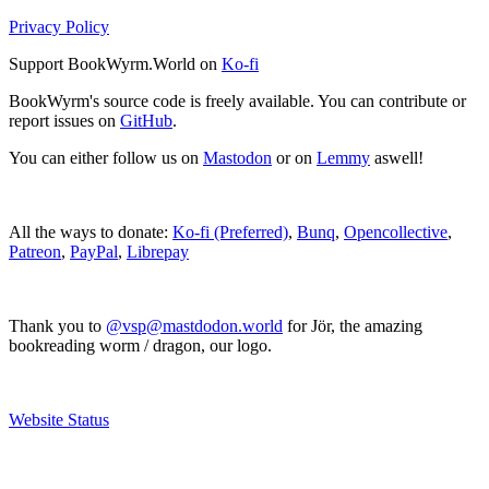
Privacy Policy
Support BookWyrm.World on
Ko-fi
BookWyrm's source code is freely available. You can contribute or
report issues on
GitHub
.
You can either follow us on
Mastodon
or on
Lemmy
aswell!
All the ways to donate:
Ko-fi (Preferred)
,
Bunq
,
Opencollective
,
Patreon
,
PayPal
,
Librepay
Thank you to
@vsp@mastdodon.world
for Jör, the amazing
bookreading worm / dragon, our logo.
Website Status