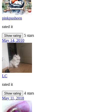
pinkpusheen
rated it
5 stars
Show rating
May 14, 2010
LC
rated it
4 stars
Show rating
May 11, 2018