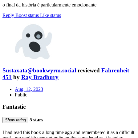
o final da história é particularmente emocionante.
Reply
Boost status
Like status
Sustaxata@bookwyrm.social
reviewed
Fahrenheit
451
by
Ray Bradbury
Aug. 12, 2023
Public
Fantastic
5 stars
Show rating
I had read this book a long time ago and remembered it as a difficult
read - my english was not quite on the same level as it is today.