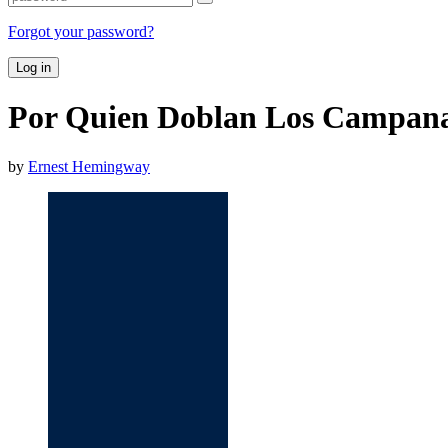
Forgot your password?
Log in
Por Quien Doblan Los Campanas
by
Ernest Hemingway