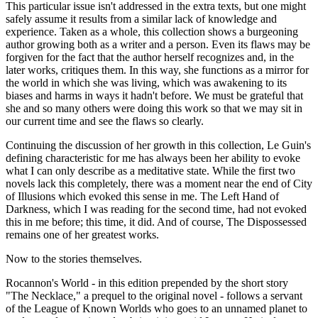
This particular issue isn't addressed in the extra texts, but one might
safely assume it results from a similar lack of knowledge and
experience. Taken as a whole, this collection shows a burgeoning
author growing both as a writer and a person. Even its flaws may be
forgiven for the fact that the author herself recognizes and, in the
later works, critiques them. In this way, she functions as a mirror for
the world in which she was living, which was awakening to its
biases and harms in ways it hadn't before. We must be grateful that
she and so many others were doing this work so that we may sit in
our current time and see the flaws so clearly.
Continuing the discussion of her growth in this collection, Le Guin's
defining characteristic for me has always been her ability to evoke
what I can only describe as a meditative state. While the first two
novels lack this completely, there was a moment near the end of City
of Illusions which evoked this sense in me. The Left Hand of
Darkness, which I was reading for the second time, had not evoked
this in me before; this time, it did. And of course, The Dispossessed
remains one of her greatest works.
Now to the stories themselves.
Rocannon's World - in this edition prepended by the short story
"The Necklace," a prequel to the original novel - follows a servant
of the League of Known Worlds who goes to an unnamed planet to