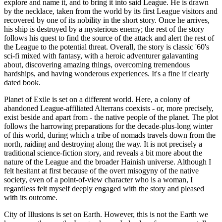
explore and name it, and to bring it into said League. He is drawn
by the necklace, taken from the world by its first League visitors and
recovered by one of its nobility in the short story. Once he arrives,
his ship is destroyed by a mysterious enemy; the rest of the story
follows his quest to find the source of the attack and alert the rest of
the League to the potential threat. Overall, the story is classic '60's
sci-fi mixed with fantasy, with a heroic adventurer galavanting
about, discovering amazing things, overcoming tremendous
hardships, and having wonderous experiences. It's a fine if clearly
dated book.
Planet of Exile is set on a different world. Here, a colony of
abandoned League-affiliated Alterrans coexists - or, more precisely,
exist beside and apart from - the native people of the planet. The plot
follows the harrowing preparations for the decade-plus-long winter
of this world, during which a tribe of nomads travels down from the
north, raiding and destroying along the way. It is not precisely a
traditional science-fiction story, and reveals a bit more about the
nature of the League and the broader Hainish universe. Although I
felt hesitant at first because of the overt misogyny of the native
society, even of a point-of-view character who is a woman, I
regardless felt myself deeply engaged with the story and pleased
with its outcome.
City of Illusions is set on Earth. However, this is not the Earth we