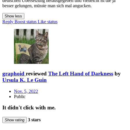
deutschen Übersetzung herausgegeben und vielleicht ist die ja
besser gelungen, müsste man sich mal angucken.
Show less
Reply
Boost status
Like status
graphoid
reviewed
The Left Hand of Darkness
by
Ursula K. Le Guin
Nov. 5, 2022
Public
It didn't click with me.
3 stars
Show rating