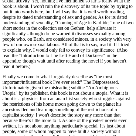
sexual activity. Yet, nothing I've mentioned so far is really what the
book is about. I won't ruin the discovery of its true topic by trying to
put it into words here, but I will say that it is well worth reading,
despite its dated understanding of sex and gender. As for its dated
understanding of sexuality, "Coming of Age in Karhide," one of two
short stories in the collection set on Gethen, help alleviate it
significantly - though do be warned it discusses sexuality among
people who, on Earth, are considered minors, in a society with very
few of our own sexual taboos. All of that is to say, read it. If I tried
to explain why, I would only fail to convey its significance. (Also
read the "Introduction to The Left Hand of Darkness" in the
appendix; though wait until after reading the novel if you haven't
read it before.)
Finally we come to what I regularly describe as "the most
important/influential book I've ever read:" The Dispossessed.
Unfortunately given the misleading subtitle "An Ambiguous
Utopia" by its publisher, this book is not about a utopia. What it is
about is a physicist from an anarchist society who struggles against
the restrictions of his home moon going down to the planet his
ancestors fled and learning something of the restrictions of a
capitalist society. I won't describe the story any more than that
because there's little more to it. As one of the greatest novels ever
written, it's not about anything particularly special. It's just about
people, some of whom happen to have built a society without