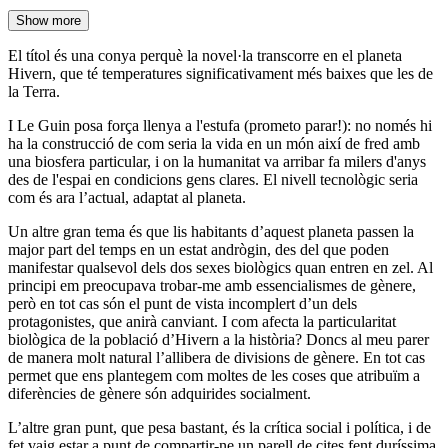
Show more
El títol és una conya perquè la novel·la transcorre en el planeta
Hivern, que té temperatures significativament més baixes que les de
la Terra.
I Le Guin posa força llenya a l'estufa (prometo parar!): no només hi
ha la construcció de com seria la vida en un món així de fred amb
una biosfera particular, i on la humanitat va arribar fa milers d'anys
des de l'espai en condicions gens clares. El nivell tecnològic seria
com és ara l’actual, adaptat al planeta.
Un altre gran tema és que lis habitants d’aquest planeta passen la
major part del temps en un estat andrògin, des del que poden
manifestar qualsevol dels dos sexes biològics quan entren en zel. Al
principi em preocupava trobar-me amb essencialismes de gènere,
però en tot cas són el punt de vista incomplert d’un dels
protagonistes, que anirà canviant. I com afecta la particularitat
biològica de la població d’Hivern a la història? Doncs al meu parer
de manera molt natural l’allibera de divisions de gènere. En tot cas
permet que ens plantegem com moltes de les coses que atribuïm a
diferències de gènere són adquirides socialment.
L’altre gran punt, que pesa bastant, és la crítica social i política, i de
fet vaig estar a punt de compartir-ne un parell de cites fent duríssima