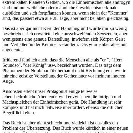
extrem kalten Planeten Gethen, wo die Einheimischen alle androgyn
sind und nur weibliche oder männliche Geschlechtsmerkmale
ausbilden und sich fortpflanzen können, wenn sie in der "Kemmer"
sind, das passiert etwa alle 28 Tage, aber nicht bei allen gleichzeitig.
Das ist aber gar nicht Kern der Handlung und wurde mir zu wenig
beschrieben. Ich erwartete keine ausschweifenden Sexszenen, aber
wenigstens eine genaue Darstellung, inwiefern sich Körper, Geist
und Verhalten in der Kemmer verändern. Das wurde aber alles nur
angedeutet.
Irritierend fand ich auch, dass die Menschen alle als "er ", "Herr
Soundso", "der König" usw. bezeichnet wurden. Das trägt dem
Phänomen der Nonbinarität überhaupt nicht Rechnung erschwerte
mir eine geistige Vorstellung der Gethenianer vor meinem inneren
Auge.
Ansonsten erlebt unser Protagonist einige teilweise
lebensbedrohliche Abenteuer, weil er zwischen die Intrigen und
Machtspielchen der Einheimischen gerät. Die Handlung ist sehr
komplex und hat mich teilweise überfordert, ebenso die örtlichen
Begrifflichkeiten.
Das Buch ist aber nicht schlecht und vielleicht ist das alles ein
Problem der Übersetzung. Das Buch wurde kürzlich in einer neuen