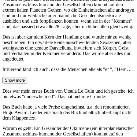
Zusammenschluss humanoider Gesellschaften) kommt auf den
extrem kalten Planeten Gethen, wo die Einheimischen alle androgyn
sind und nur weibliche oder männliche Geschlechtsmerkmale
ausbilden und sich fortpflanzen können, wenn sie in der "Kemmer"
sind, das passiert etwa alle 28 Tage, aber nicht bei allen gleichzeitig.
Das ist aber gar nicht Kern der Handlung und wurde mir zu wenig
beschrieben. Ich erwartete keine ausschweifenden Sexszenen, aber
wenigstens eine genaue Darstellung, inwiefern sich Körper, Geist
und Verhalten in der Kemmer verändern. Das wurde aber alles nur
angedeutet.
Irritierend fand ich auch, dass die Menschen alle als "er ", "Herr …
Show more
Dies war mein erstes Buch von Ursula Le Guin und ich gestehe, ich
bin etwas "underwhelmed". Das hat mehrere Gründe.
Das Buch hatte ja viele Preise eingeheimst, u.a. den renommierten
Hugo Award. Leider entsprach das Buch inhaltlich überhaupt nicht
dem Klappentext.
Worum es geht: Ein Gesandter der Ökumene (ein interplanetarischer
Zusammenschluss humanoider Gesellschaften) kommt auf den