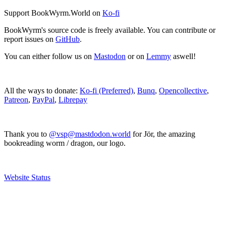
Support BookWyrm.World on
Ko-fi
BookWyrm's source code is freely available. You can contribute or
report issues on
GitHub
.
You can either follow us on
Mastodon
or on
Lemmy
aswell!
All the ways to donate:
Ko-fi (Preferred)
,
Bunq
,
Opencollective
,
Patreon
,
PayPal
,
Librepay
Thank you to
@vsp@mastdodon.world
for Jör, the amazing
bookreading worm / dragon, our logo.
Website Status