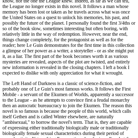
know, nor the one the League knew. Indeed, as far as we can tell,
the League no longer exists in this novel. It follows a man whose
memory has been lost or taken as he travels across what was once
the United States on a quest to unlock his memories, his past, and
possibly the future of the planet. I personally found the first 3/4ths or
so of the book slow, sometimes interesting but often boring, with
relatively little in the way of redemption. However, near the end,
things change completely, for the protagonist as well as for the
reader; here Le Guin demonstrates for the first time in this collection
a glimpse of her power as a writer, a storyteller - or as she might put
it, as a liar. The first part of the book becomes worth it as various
mysteries are revealed, aspects of the plot are twisted, and entirely
new information is revealed in the closing chapters. I left a book I
expected to dislike with only appreciation for what it wrought.
The Left Hand of Darkness is a classic of science-fiction, and
probably one of Le Guin's most famous works. It follows the First
Mobile - a servant of the Ekumen of Worlds, apparently a successor
to the League - as he attempts to convince first a feudal monarchy
then an autocratic bureaucracy to join the Ekumen. The reason this
novel is so famous is because the people of this world, which calls
itself Gethen and is called Winter elsewhere, are naturally
"ambisexual," to borrow the novel's term. That is, they are capable
of expressing either traditionally biologically male or traditionally
biologically female sexual characteristics during their period of