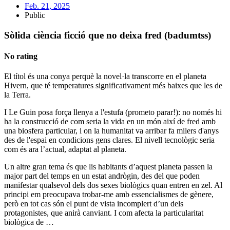
Feb. 21, 2025
Public
Sòlida ciència ficció que no deixa fred (badumtss)
No rating
El títol és una conya perquè la novel·la transcorre en el planeta
Hivern, que té temperatures significativament més baixes que les de
la Terra.
I Le Guin posa força llenya a l'estufa (prometo parar!): no només hi
ha la construcció de com seria la vida en un món així de fred amb
una biosfera particular, i on la humanitat va arribar fa milers d'anys
des de l'espai en condicions gens clares. El nivell tecnològic seria
com és ara l’actual, adaptat al planeta.
Un altre gran tema és que lis habitants d’aquest planeta passen la
major part del temps en un estat andrògin, des del que poden
manifestar qualsevol dels dos sexes biològics quan entren en zel. Al
principi em preocupava trobar-me amb essencialismes de gènere,
però en tot cas són el punt de vista incomplert d’un dels
protagonistes, que anirà canviant. I com afecta la particularitat
biològica de …