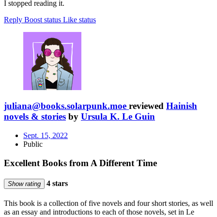
I stopped reading it.
Reply
Boost status
Like status
juliana@books.solarpunk.moe
reviewed
Hainish
novels & stories
by
Ursula K. Le Guin
Sept. 15, 2022
Public
Excellent Books from A Different Time
4 stars
Show rating
This book is a collection of five novels and four short stories, as well
as an essay and introductions to each of those novels, set in Le