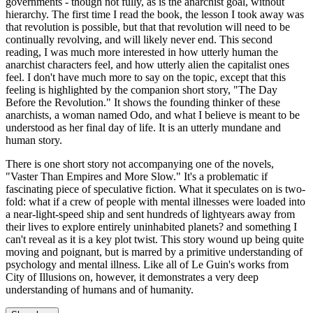
governments - though not fully, as is the anarchist goal, without
hierarchy. The first time I read the book, the lesson I took away was
that revolution is possible, but that that revolution will need to be
continually revolving, and will likely never end. This second
reading, I was much more interested in how utterly human the
anarchist characters feel, and how utterly alien the capitalist ones
feel. I don't have much more to say on the topic, except that this
feeling is highlighted by the companion short story, "The Day
Before the Revolution." It shows the founding thinker of these
anarchists, a woman named Odo, and what I believe is meant to be
understood as her final day of life. It is an utterly mundane and
human story.
There is one short story not accompanying one of the novels,
"Vaster Than Empires and More Slow." It's a problematic if
fascinating piece of speculative fiction. What it speculates on is two-
fold: what if a crew of people with mental illnesses were loaded into
a near-light-speed ship and sent hundreds of lightyears away from
their lives to explore entirely uninhabited planets? and something I
can't reveal as it is a key plot twist. This story wound up being quite
moving and poignant, but is marred by a primitive understanding of
psychology and mental illness. Like all of Le Guin's works from
City of Illusions on, however, it demonstrates a very deep
understanding of humans and of humanity.