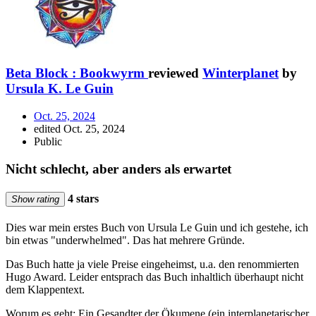
Beta Block : Bookwyrm
reviewed
Winterplanet
by
Ursula K. Le Guin
Oct. 25, 2024
edited Oct. 25, 2024
Public
Nicht schlecht, aber anders als erwartet
4 stars
Show rating
Dies war mein erstes Buch von Ursula Le Guin und ich gestehe, ich
bin etwas "underwhelmed". Das hat mehrere Gründe.
Das Buch hatte ja viele Preise eingeheimst, u.a. den renommierten
Hugo Award. Leider entsprach das Buch inhaltlich überhaupt nicht
dem Klappentext.
Worum es geht: Ein Gesandter der Ökumene (ein interplanetarischer