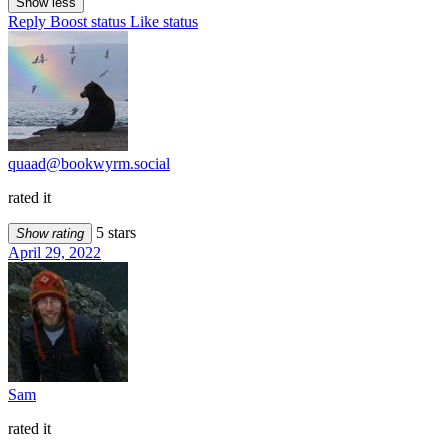
Show less
Reply
Boost status
Like status
quaad@bookwyrm.social
rated it
5 stars
Show rating
April 29, 2022
Sam
rated it