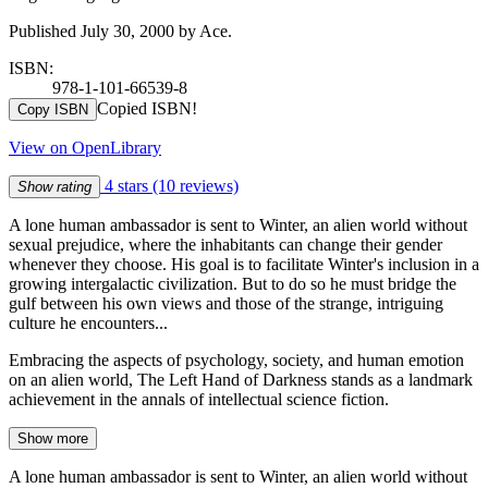
Published July 30, 2000 by Ace.
ISBN:
978-1-101-66539-8
Copied ISBN!
Copy ISBN
View on OpenLibrary
4 stars
(10 reviews)
Show rating
A lone human ambassador is sent to Winter, an alien world without
sexual prejudice, where the inhabitants can change their gender
whenever they choose. His goal is to facilitate Winter's inclusion in a
growing intergalactic civilization. But to do so he must bridge the
gulf between his own views and those of the strange, intriguing
culture he encounters...
Embracing the aspects of psychology, society, and human emotion
on an alien world, The Left Hand of Darkness stands as a landmark
achievement in the annals of intellectual science fiction.
Show more
A lone human ambassador is sent to Winter, an alien world without