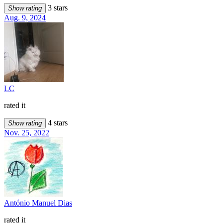
3 stars
Show rating
Aug. 9, 2024
LC
rated it
4 stars
Show rating
Nov. 25, 2022
António Manuel Dias
rated it