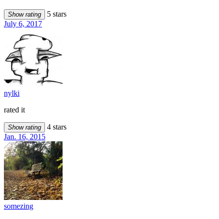
5 stars
Show rating
July 6, 2017
nylki
rated it
4 stars
Show rating
Jan. 16, 2015
somezing