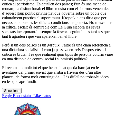
crítica al patriotisme. Es detallen dos països; l’un és una mena de
monarquia disfuncional: el llibre mostra com els horrors vénen des
d’aquest grup polític priviliegiat que governa sobre un poble que
culturalment practica el suport mutu. Kropotkin ens diria que per
necessitat, donades les difícils condicions del planeta. No n’escatima
la crítica, esclar: és admirable com Le Guin elabora les seves
societats incorporant-hi sempre la foscor, seguint línies taoistes que
tant li agraden i que van apareixent en el llibre.
Però si un dels països és un garbuix, l’altre és una clara referència a
una dictadura socialista. I com ja passava en «els Desposseïts», la
crítica és brutal. I és que realment quin tipus de persona voldria viure
en una distopia de control social i submissió política?
El recomano molt: tot el que he explicat queda barrejat en les
aventures del primer enviat que arriba a Hivern des d’un altre
planeta, de forma molt entretinguda... I és difícil no trobar-hi idees
en les que aprofundir!
Show less
Reply
Boost status
Like status