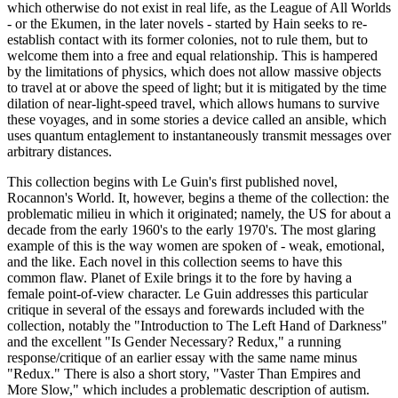
which otherwise do not exist in real life, as the League of All Worlds
- or the Ekumen, in the later novels - started by Hain seeks to re-
establish contact with its former colonies, not to rule them, but to
welcome them into a free and equal relationship. This is hampered
by the limitations of physics, which does not allow massive objects
to travel at or above the speed of light; but it is mitigated by the time
dilation of near-light-speed travel, which allows humans to survive
these voyages, and in some stories a device called an ansible, which
uses quantum entaglement to instantaneously transmit messages over
arbitrary distances.
This collection begins with Le Guin's first published novel,
Rocannon's World. It, however, begins a theme of the collection: the
problematic milieu in which it originated; namely, the US for about a
decade from the early 1960's to the early 1970's. The most glaring
example of this is the way women are spoken of - weak, emotional,
and the like. Each novel in this collection seems to have this
common flaw. Planet of Exile brings it to the fore by having a
female point-of-view character. Le Guin addresses this particular
critique in several of the essays and forewards included with the
collection, notably the "Introduction to The Left Hand of Darkness"
and the excellent "Is Gender Necessary? Redux," a running
response/critique of an earlier essay with the same name minus
"Redux." There is also a short story, "Vaster Than Empires and
More Slow," which includes a problematic description of autism.