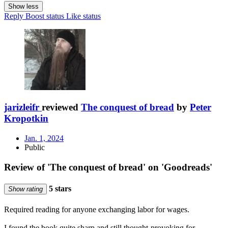
Show less
Reply
Boost status
Like status
jarizleifr
reviewed
The conquest of bread
by
Peter
Kropotkin
Jan. 1, 2024
Public
Review of 'The conquest of bread' on 'Goodreads'
5 stars
Show rating
Required reading for anyone exchanging labor for wages.
I found the book quite sharp and still thought-provoking for