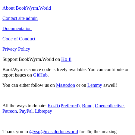
About BookWyrm.World
Contact site admin
Documentation
Code of Conduct
Privacy Policy
Support BookWyrm.World on
Ko-fi
BookWyrm's source code is freely available. You can contribute or
report issues on
GitHub
.
You can either follow us on
Mastodon
or on
Lemmy
aswell!
All the ways to donate:
Ko-fi (Preferred)
,
Bunq
,
Opencollective
,
Patreon
,
PayPal
,
Librepay
Thank you to
@vsp@mastdodon.world
for Jör, the amazing