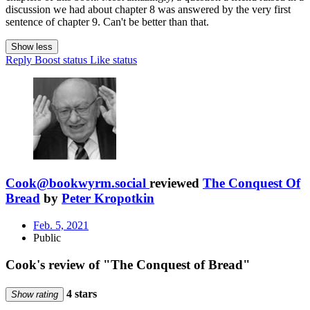
discussion we had about chapter 8 was answered by the very first
sentence of chapter 9. Can't be better than that.
Show less
Reply
Boost status
Like status
Cook@bookwyrm.social
reviewed
The Conquest Of
Bread
by
Peter Kropotkin
Feb. 5, 2021
Public
Cook's review of "The Conquest of Bread"
4 stars
Show rating