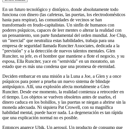
En un futuro tecnológico y distópico, donde absolutamente todo
funciona con dinero (las cafeteras, las puertas, los electrodomésticos
hasta para respirar), las comunidades de vecinos se han
transformado en feudo-capitalistas. Un sinfín de humanos con
poderes psíquicos, capaces de leer mentes o alterar la realidad con
un pensamiento, son parte fundamental del orden mundial. Joe Chip,
un "inercial" que neutraliza estas habilidades, trabaja para una
empresa de seguridad llamada Runciter Associates, dedicada a la
"previsión" y a la detección de nuevos talentos mentales. Glen
Runciter, su jefe, es el hombre que mantiene a flote el negocio, y su
esposa, Ella Runciter, yace en "semivida" en un moratorio, un
estado que es más una condena que una promesa de eternidad.
Deciden embarcar en una misión a la Luna a Joe, a Glen y a once
psíquicos para poner a prueba un nuevo sistema de blindaje
antipsíquico. Allí, una explosión afecta mortalmente a Glen
Runciter. Desde ese momento, la realidad comienza a retroceder en
el tiempo. Los objetos se vuelven obsoletos antes de usarlos, el
dinero caduca en los bolsillos, y las puertas se niegan a abrirse sin la
moneda adecuada. Ni siquiera Pat Crowell, con su magnífica
habilidad mental, puede hacer nada. La degeneración es tan rápida
que una explicación normal no es posible.
Entonces aparece Ubik. Un aerosol. Un producto de consumo que