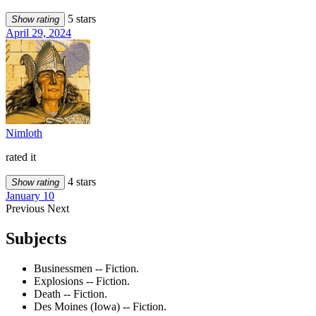
5 stars
Show rating
April 29, 2024
Nimloth
rated it
4 stars
Show rating
January 10
Previous
Next
Subjects
Businessmen -- Fiction.
Explosions -- Fiction.
Death -- Fiction.
Des Moines (Iowa) -- Fiction.