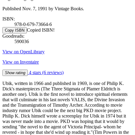
Published Nov. 7, 1991 by Vintage Books.
ISBN:
978-0-679-73664-6
Copied ISBN!
Copy ISBN
Goodreads:
590036
View on OpenLibrary
View on Inventaire
4 stars
(6 reviews)
Show rating
Ubik, written in 1966 and published in 1969, is one of Philip K.
Dick's masterpieces (The Three Stigmata of Plamer Eldritch is
another one). Ubik is the first novel to introduce spiritual elements
that will culminate in his last novels VALIS, the Divine Invasion
and the Transmigration of Timothy Archer. According to movie
industry rumor Ubik could be the next big PKD movie project.
Philip K. Dick himself wrote a screenplay for Ubik in 1974 but it
was never made into a movie. PKD was hoping that it would by
sending "the novel to the agent of Victoria Principal- whom he
revered - in hope that she'd wind up reading it."(Tim Powers in the