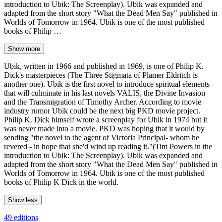
introduction to Ubik: The Screenplay). Ubik was expanded and
adapted from the short story "What the Dead Men Say" published in
Worlds of Tomorrow in 1964. Ubik is one of the most published
books of Philip …
Show more
Ubik, written in 1966 and published in 1969, is one of Philip K.
Dick's masterpieces (The Three Stigmata of Plamer Eldritch is
another one). Ubik is the first novel to introduce spiritual elements
that will culminate in his last novels VALIS, the Divine Invasion
and the Transmigration of Timothy Archer. According to movie
industry rumor Ubik could be the next big PKD movie project.
Philip K. Dick himself wrote a screenplay for Ubik in 1974 but it
was never made into a movie. PKD was hoping that it would by
sending "the novel to the agent of Victoria Principal- whom he
revered - in hope that she'd wind up reading it."(Tim Powers in the
introduction to Ubik: The Screenplay). Ubik was expanded and
adapted from the short story "What the Dead Men Say" published in
Worlds of Tomorrow in 1964. Ubik is one of the most published
books of Philip K Dick in the world.
Show less
49 editions