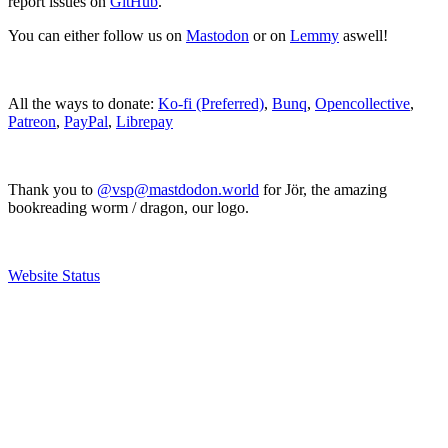
report issues on
GitHub
.
You can either follow us on
Mastodon
or on
Lemmy
aswell!
All the ways to donate:
Ko-fi (Preferred)
,
Bunq
,
Opencollective
,
Patreon
,
PayPal
,
Librepay
Thank you to
@vsp@mastdodon.world
for Jör, the amazing
bookreading worm / dragon, our logo.
Website Status