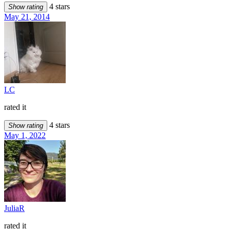
4 stars
Show rating
May 21, 2014
LC
rated it
4 stars
Show rating
May 1, 2022
JuliaR
rated it