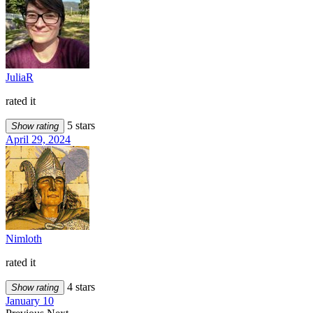
JuliaR
rated it
5 stars
Show rating
April 29, 2024
Nimloth
rated it
4 stars
Show rating
January 10