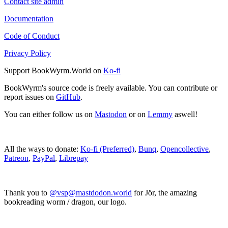
Contact site admin
Documentation
Code of Conduct
Privacy Policy
Support BookWyrm.World on
Ko-fi
BookWyrm's source code is freely available. You can contribute or
report issues on
GitHub
.
You can either follow us on
Mastodon
or on
Lemmy
aswell!
All the ways to donate:
Ko-fi (Preferred)
,
Bunq
,
Opencollective
,
Patreon
,
PayPal
,
Librepay
Thank you to
@vsp@mastdodon.world
for Jör, the amazing
bookreading worm / dragon, our logo.