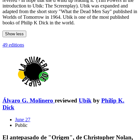
revered - in hope that she'd wind up reading it."(Tim Powers in the
introduction to Ubik: The Screenplay). Ubik was expanded and
adapted from the short story "What the Dead Men Say" published in
Worlds of Tomorrow in 1964. Ubik is one of the most published
books of Philip K Dick in the world.
Show less
49 editions
Álvaro G. Molinero
reviewed
Ubik
by
Philip K.
Dick
June 27
Public
El antepasado de "Origen", de Christopher Nolan,