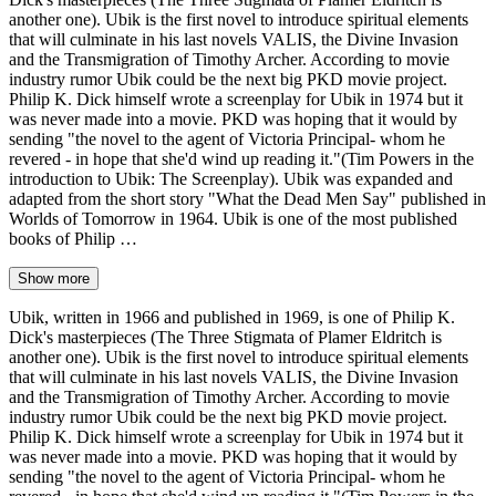
another one). Ubik is the first novel to introduce spiritual elements
that will culminate in his last novels VALIS, the Divine Invasion
and the Transmigration of Timothy Archer. According to movie
industry rumor Ubik could be the next big PKD movie project.
Philip K. Dick himself wrote a screenplay for Ubik in 1974 but it
was never made into a movie. PKD was hoping that it would by
sending "the novel to the agent of Victoria Principal- whom he
revered - in hope that she'd wind up reading it."(Tim Powers in the
introduction to Ubik: The Screenplay). Ubik was expanded and
adapted from the short story "What the Dead Men Say" published in
Worlds of Tomorrow in 1964. Ubik is one of the most published
books of Philip …
Show more
Ubik, written in 1966 and published in 1969, is one of Philip K.
Dick's masterpieces (The Three Stigmata of Plamer Eldritch is
another one). Ubik is the first novel to introduce spiritual elements
that will culminate in his last novels VALIS, the Divine Invasion
and the Transmigration of Timothy Archer. According to movie
industry rumor Ubik could be the next big PKD movie project.
Philip K. Dick himself wrote a screenplay for Ubik in 1974 but it
was never made into a movie. PKD was hoping that it would by
sending "the novel to the agent of Victoria Principal- whom he