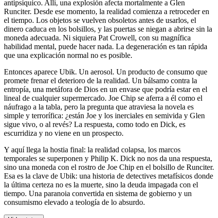
antipsíquico. Allí, una explosión afecta mortalmente a Glen
Runciter. Desde ese momento, la realidad comienza a retroceder en
el tiempo. Los objetos se vuelven obsoletos antes de usarlos, el
dinero caduca en los bolsillos, y las puertas se niegan a abrirse sin la
moneda adecuada. Ni siquiera Pat Crowell, con su magnífica
habilidad mental, puede hacer nada. La degeneración es tan rápida
que una explicación normal no es posible.
Entonces aparece Ubik. Un aerosol. Un producto de consumo que
promete frenar el deterioro de la realidad. Un bálsamo contra la
entropía, una metáfora de Dios en un envase que podría estar en el
lineal de cualquier supermercado. Joe Chip se aferra a él como el
náufrago a la tabla, pero la pregunta que atraviesa la novela es
simple y terrorífica: ¿están Joe y los inerciales en semivida y Glen
sigue vivo, o al revés? La respuesta, como todo en Dick, es
escurridiza y no viene en un prospecto.
Y aquí llega la hostia final: la realidad colapsa, los marcos
temporales se superponen y Philip K. Dick no nos da una respuesta,
sino una moneda con el rostro de Joe Chip en el bolsillo de Runciter.
Esa es la clave de Ubik: una historia de detectives metafísicos donde
la última certeza no es la muerte, sino la deuda impagada con el
tiempo. Una paranoia convertida en sistema de gobierno y un
consumismo elevado a teología de lo absurdo.