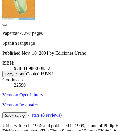
Paperback, 297 pages
Spanish language
Published Nov. 10, 2004 by Ediciones Urano.
ISBN:
978-84-9800-083-2
Copied ISBN!
Copy ISBN
Goodreads:
22590
View on OpenLibrary
View on Inventaire
4 stars
(6 reviews)
Show rating
Ubik, written in 1966 and published in 1969, is one of Philip K.
Dick's masterpieces (The Three Stigmata of Plamer Eldritch is