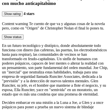
con mucho anticapitalsimo
4 stars
Show rating
Content warning
Te cuento de que va y algunas cosas de la novela
pero, como en "Origen" de Christopher Nolan el final lo pones tu.
Show status
En un futuro tecnológico y distópico, donde absolutamente todo
funciona con dinero (las cafeteras, las puertas, los electrodomésticos
hasta para respirar), las comunidades de vecinos se han
transformado en feudo-capitalistas. Un sinfín de humanos con
poderes psíquicos, capaces de leer mentes o alterar la realidad con
un pensamiento, son parte fundamental del orden mundial. Joe Chip,
un "inercial" que neutraliza estas habilidades, trabaja para una
empresa de seguridad llamada Runciter Associates, dedicada a la
"previsión" y a la detección de nuevos talentos mentales. Glen
Runciter, su jefe, es el hombre que mantiene a flote el negocio, y su
esposa, Ella Runciter, yace en "semivida" en un moratorio, un
estado que es más una condena que una promesa de eternidad.
Deciden embarcar en una misión a la Luna a Joe, a Glen y a once
psíquicos para poner a prueba un nuevo sistema de blindaje