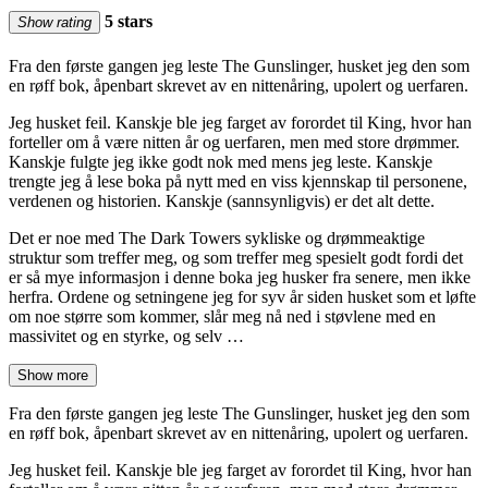
5 stars
Show rating
Fra den første gangen jeg leste The Gunslinger, husket jeg den som
en røff bok, åpenbart skrevet av en nittenåring, upolert og uerfaren.
Jeg husket feil. Kanskje ble jeg farget av forordet til King, hvor han
forteller om å være nitten år og uerfaren, men med store drømmer.
Kanskje fulgte jeg ikke godt nok med mens jeg leste. Kanskje
trengte jeg å lese boka på nytt med en viss kjennskap til personene,
verdenen og historien. Kanskje (sannsynligvis) er det alt dette.
Det er noe med The Dark Towers sykliske og drømmeaktige
struktur som treffer meg, og som treffer meg spesielt godt fordi det
er så mye informasjon i denne boka jeg husker fra senere, men ikke
herfra. Ordene og setningene jeg for syv år siden husket som et løfte
om noe større som kommer, slår meg nå ned i støvlene med en
massivitet og en styrke, og selv …
Show more
Fra den første gangen jeg leste The Gunslinger, husket jeg den som
en røff bok, åpenbart skrevet av en nittenåring, upolert og uerfaren.
Jeg husket feil. Kanskje ble jeg farget av forordet til King, hvor han