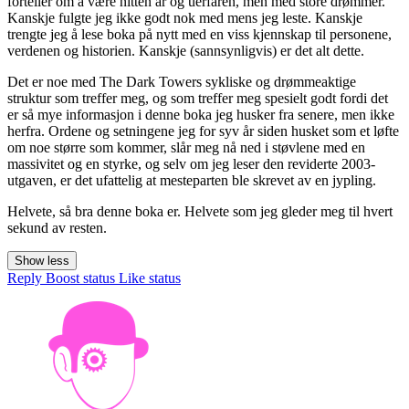
forteller om å være nitten år og uerfaren, men med store drømmer.
Kanskje fulgte jeg ikke godt nok med mens jeg leste. Kanskje
trengte jeg å lese boka på nytt med en viss kjennskap til personene,
verdenen og historien. Kanskje (sannsynligvis) er det alt dette.
Det er noe med The Dark Towers sykliske og drømmeaktige
struktur som treffer meg, og som treffer meg spesielt godt fordi det
er så mye informasjon i denne boka jeg husker fra senere, men ikke
herfra. Ordene og setningene jeg for syv år siden husket som et løfte
om noe større som kommer, slår meg nå ned i støvlene med en
massivitet og en styrke, og selv om jeg leser den reviderte 2003-
utgaven, er det ufattelig at mesteparten ble skrevet av en jypling.
Helvete, så bra denne boka er. Helvete som jeg gleder meg til hvert
sekund av resten.
Show less
Reply
Boost status
Like status