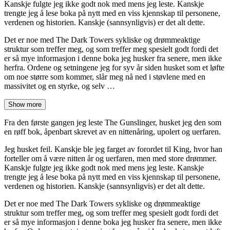
Kanskje fulgte jeg ikke godt nok med mens jeg leste. Kanskje
trengte jeg å lese boka på nytt med en viss kjennskap til personene,
verdenen og historien. Kanskje (sannsynligvis) er det alt dette.
Det er noe med The Dark Towers sykliske og drømmeaktige
struktur som treffer meg, og som treffer meg spesielt godt fordi det
er så mye informasjon i denne boka jeg husker fra senere, men ikke
herfra. Ordene og setningene jeg for syv år siden husket som et løfte
om noe større som kommer, slår meg nå ned i støvlene med en
massivitet og en styrke, og selv …
Show more
Fra den første gangen jeg leste The Gunslinger, husket jeg den som
en røff bok, åpenbart skrevet av en nittenåring, upolert og uerfaren.
Jeg husket feil. Kanskje ble jeg farget av forordet til King, hvor han
forteller om å være nitten år og uerfaren, men med store drømmer.
Kanskje fulgte jeg ikke godt nok med mens jeg leste. Kanskje
trengte jeg å lese boka på nytt med en viss kjennskap til personene,
verdenen og historien. Kanskje (sannsynligvis) er det alt dette.
Det er noe med The Dark Towers sykliske og drømmeaktige
struktur som treffer meg, og som treffer meg spesielt godt fordi det
er så mye informasjon i denne boka jeg husker fra senere, men ikke