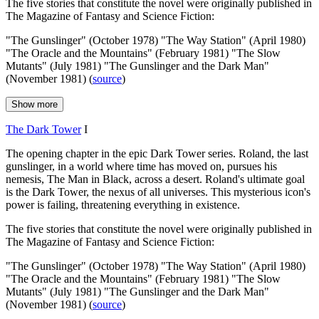
The five stories that constitute the novel were originally published in
The Magazine of Fantasy and Science Fiction:
"The Gunslinger" (October 1978) "The Way Station" (April 1980)
"The Oracle and the Mountains" (February 1981) "The Slow
Mutants" (July 1981) "The Gunslinger and the Dark Man"
(November 1981) (
source
)
Show more
The Dark Tower
I
The opening chapter in the epic Dark Tower series. Roland, the last
gunslinger, in a world where time has moved on, pursues his
nemesis, The Man in Black, across a desert. Roland's ultimate goal
is the Dark Tower, the nexus of all universes. This mysterious icon's
power is failing, threatening everything in existence.
The five stories that constitute the novel were originally published in
The Magazine of Fantasy and Science Fiction:
"The Gunslinger" (October 1978) "The Way Station" (April 1980)
"The Oracle and the Mountains" (February 1981) "The Slow
Mutants" (July 1981) "The Gunslinger and the Dark Man"
(November 1981) (
source
)