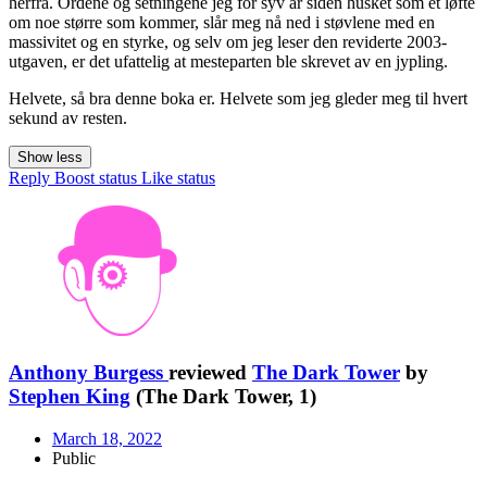
herfra. Ordene og setningene jeg for syv år siden husket som et løfte
om noe større som kommer, slår meg nå ned i støvlene med en
massivitet og en styrke, og selv om jeg leser den reviderte 2003-
utgaven, er det ufattelig at mesteparten ble skrevet av en jypling.
Helvete, så bra denne boka er. Helvete som jeg gleder meg til hvert
sekund av resten.
Show less
Reply
Boost status
Like status
Anthony Burgess
reviewed
The Dark Tower
by
Stephen King
(The Dark Tower, 1)
March 18, 2022
Public