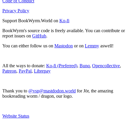
Code of Conduct
Privacy Policy
Support BookWyrm.World on
Ko-fi
BookWyrm's source code is freely available. You can contribute or
report issues on
GitHub
.
You can either follow us on
Mastodon
or on
Lemmy
aswell!
All the ways to donate:
Ko-fi (Preferred)
,
Bunq
,
Opencollective
,
Patreon
,
PayPal
,
Librepay
Thank you to
@vsp@mastdodon.world
for Jör, the amazing
bookreading worm / dragon, our logo.
Website Status