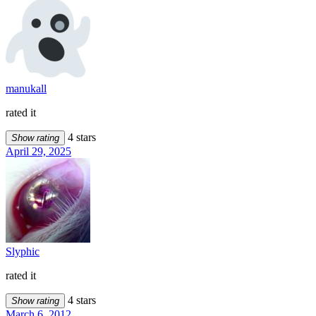
manukall
rated it
4 stars
Show rating
April 29, 2025
Slyphic
rated it
4 stars
Show rating
March 6, 2012