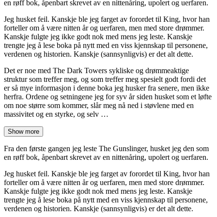
en røff bok, åpenbart skrevet av en nittenåring, upolert og uerfaren.
Jeg husket feil. Kanskje ble jeg farget av forordet til King, hvor han
forteller om å være nitten år og uerfaren, men med store drømmer.
Kanskje fulgte jeg ikke godt nok med mens jeg leste. Kanskje
trengte jeg å lese boka på nytt med en viss kjennskap til personene,
verdenen og historien. Kanskje (sannsynligvis) er det alt dette.
Det er noe med The Dark Towers sykliske og drømmeaktige
struktur som treffer meg, og som treffer meg spesielt godt fordi det
er så mye informasjon i denne boka jeg husker fra senere, men ikke
herfra. Ordene og setningene jeg for syv år siden husket som et løfte
om noe større som kommer, slår meg nå ned i støvlene med en
massivitet og en styrke, og selv …
Show more
Fra den første gangen jeg leste The Gunslinger, husket jeg den som
en røff bok, åpenbart skrevet av en nittenåring, upolert og uerfaren.
Jeg husket feil. Kanskje ble jeg farget av forordet til King, hvor han
forteller om å være nitten år og uerfaren, men med store drømmer.
Kanskje fulgte jeg ikke godt nok med mens jeg leste. Kanskje
trengte jeg å lese boka på nytt med en viss kjennskap til personene,
verdenen og historien. Kanskje (sannsynligvis) er det alt dette.