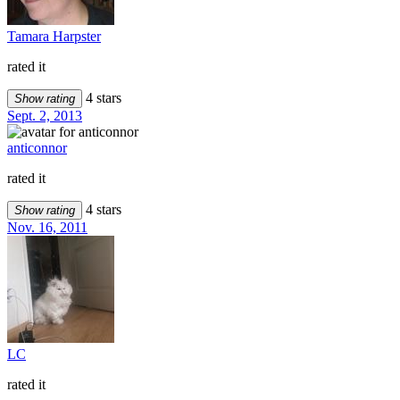
Tamara Harpster
rated it
4 stars
Show rating
Sept. 2, 2013
anticonnor
rated it
4 stars
Show rating
Nov. 16, 2011
LC
rated it