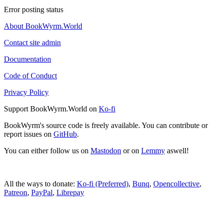
Error posting status
About BookWyrm.World
Contact site admin
Documentation
Code of Conduct
Privacy Policy
Support BookWyrm.World on
Ko-fi
BookWyrm's source code is freely available. You can contribute or
report issues on
GitHub
.
You can either follow us on
Mastodon
or on
Lemmy
aswell!
All the ways to donate:
Ko-fi (Preferred)
,
Bunq
,
Opencollective
,
Patreon
,
PayPal
,
Librepay