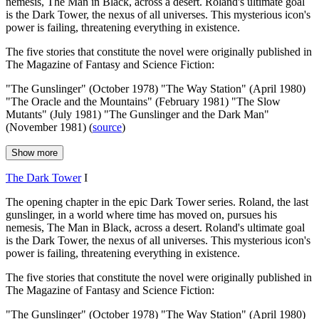
nemesis, The Man in Black, across a desert. Roland's ultimate goal
is the Dark Tower, the nexus of all universes. This mysterious icon's
power is failing, threatening everything in existence.
The five stories that constitute the novel were originally published in
The Magazine of Fantasy and Science Fiction:
"The Gunslinger" (October 1978) "The Way Station" (April 1980)
"The Oracle and the Mountains" (February 1981) "The Slow
Mutants" (July 1981) "The Gunslinger and the Dark Man"
(November 1981) (
source
)
Show more
The Dark Tower
I
The opening chapter in the epic Dark Tower series. Roland, the last
gunslinger, in a world where time has moved on, pursues his
nemesis, The Man in Black, across a desert. Roland's ultimate goal
is the Dark Tower, the nexus of all universes. This mysterious icon's
power is failing, threatening everything in existence.
The five stories that constitute the novel were originally published in
The Magazine of Fantasy and Science Fiction:
"The Gunslinger" (October 1978) "The Way Station" (April 1980)