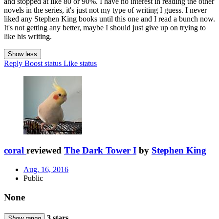
and stopped at like 80 or 90%. I have no interest in reading the other
novels in the series, it's just not my type of writing I guess. I never
liked any Stephen King books until this one and I read a bunch now.
It's not getting any better, maybe I should just give up on trying to
like his writing.
Show less
Reply
Boost status
Like status
coral
reviewed
The Dark Tower I
by
Stephen King
Aug. 16, 2016
Public
None
3 stars
Show rating