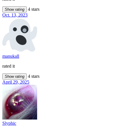
4 stars
Show rating
Oct. 13, 2023
manukall
rated it
4 stars
Show rating
April 29, 2025
Slyphic