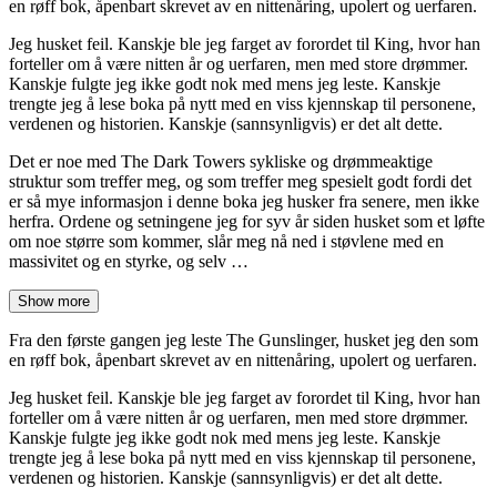
en røff bok, åpenbart skrevet av en nittenåring, upolert og uerfaren.
Jeg husket feil. Kanskje ble jeg farget av forordet til King, hvor han
forteller om å være nitten år og uerfaren, men med store drømmer.
Kanskje fulgte jeg ikke godt nok med mens jeg leste. Kanskje
trengte jeg å lese boka på nytt med en viss kjennskap til personene,
verdenen og historien. Kanskje (sannsynligvis) er det alt dette.
Det er noe med The Dark Towers sykliske og drømmeaktige
struktur som treffer meg, og som treffer meg spesielt godt fordi det
er så mye informasjon i denne boka jeg husker fra senere, men ikke
herfra. Ordene og setningene jeg for syv år siden husket som et løfte
om noe større som kommer, slår meg nå ned i støvlene med en
massivitet og en styrke, og selv …
Show more
Fra den første gangen jeg leste The Gunslinger, husket jeg den som
en røff bok, åpenbart skrevet av en nittenåring, upolert og uerfaren.
Jeg husket feil. Kanskje ble jeg farget av forordet til King, hvor han
forteller om å være nitten år og uerfaren, men med store drømmer.
Kanskje fulgte jeg ikke godt nok med mens jeg leste. Kanskje
trengte jeg å lese boka på nytt med en viss kjennskap til personene,
verdenen og historien. Kanskje (sannsynligvis) er det alt dette.