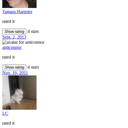
Tamara Harpster
rated it
4 stars
Show rating
Sept. 2, 2013
anticonnor
rated it
4 stars
Show rating
Nov. 16, 2011
LC
rated it