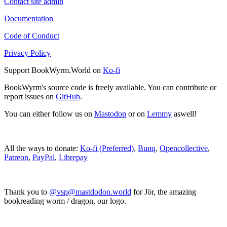
Contact site admin
Documentation
Code of Conduct
Privacy Policy
Support BookWyrm.World on
Ko-fi
BookWyrm's source code is freely available. You can contribute or
report issues on
GitHub
.
You can either follow us on
Mastodon
or on
Lemmy
aswell!
All the ways to donate:
Ko-fi (Preferred)
,
Bunq
,
Opencollective
,
Patreon
,
PayPal
,
Librepay
Thank you to
@vsp@mastdodon.world
for Jör, the amazing
bookreading worm / dragon, our logo.