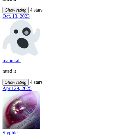
4 stars
Show rating
Oct. 13, 2023
manukall
rated it
4 stars
Show rating
April 29, 2025
Slyphic