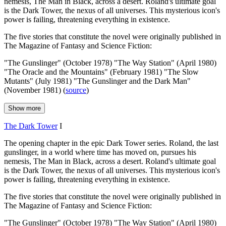
nemesis, The Man in Black, across a desert. Roland's ultimate goal
is the Dark Tower, the nexus of all universes. This mysterious icon's
power is failing, threatening everything in existence.
The five stories that constitute the novel were originally published in
The Magazine of Fantasy and Science Fiction:
"The Gunslinger" (October 1978) "The Way Station" (April 1980)
"The Oracle and the Mountains" (February 1981) "The Slow
Mutants" (July 1981) "The Gunslinger and the Dark Man"
(November 1981) (
source
)
Show more
The Dark Tower
I
The opening chapter in the epic Dark Tower series. Roland, the last
gunslinger, in a world where time has moved on, pursues his
nemesis, The Man in Black, across a desert. Roland's ultimate goal
is the Dark Tower, the nexus of all universes. This mysterious icon's
power is failing, threatening everything in existence.
The five stories that constitute the novel were originally published in
The Magazine of Fantasy and Science Fiction:
"The Gunslinger" (October 1978) "The Way Station" (April 1980)