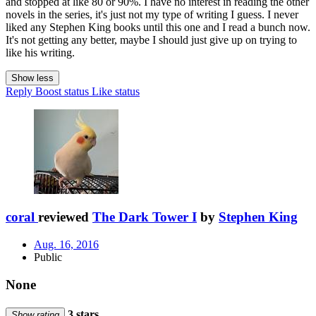
and stopped at like 80 or 90%. I have no interest in reading the other
novels in the series, it's just not my type of writing I guess. I never
liked any Stephen King books until this one and I read a bunch now.
It's not getting any better, maybe I should just give up on trying to
like his writing.
Show less
Reply
Boost status
Like status
coral
reviewed
The Dark Tower I
by
Stephen King
Aug. 16, 2016
Public
None
3 stars
Show rating