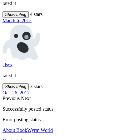
rated it
4 stars
Show rating
March 6, 2012
alscx
rated it
3 stars
Show rating
Oct. 26, 2017
Previous
Next
Successfully posted status
Error posting status
About BookWyrm.World