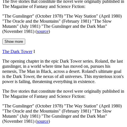
The five stories that constitute the novel were originally published in
The Magazine of Fantasy and Science Fiction:
"The Gunslinger" (October 1978) "The Way Station" (April 1980)
"The Oracle and the Mountains" (February 1981) "The Slow
Mutants" (July 1981) "The Gunslinger and the Dark Man"
(November 1981) (
source
)
Show more
The Dark Tower
I
The opening chapter in the epic Dark Tower series. Roland, the last
gunslinger, in a world where time has moved on, pursues his
nemesis, The Man in Black, across a desert. Roland's ultimate goal
is the Dark Tower, the nexus of all universes. This mysterious icon's
power is failing, threatening everything in existence.
The five stories that constitute the novel were originally published in
The Magazine of Fantasy and Science Fiction:
"The Gunslinger" (October 1978) "The Way Station" (April 1980)
"The Oracle and the Mountains" (February 1981) "The Slow
Mutants" (July 1981) "The Gunslinger and the Dark Man"
(November 1981) (
source
)