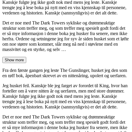
Kanskje fulgte jeg ikke godt nok med mens jeg leste. Kanskje
trengte jeg å lese boka på nytt med en viss kjennskap til personene,
verdenen og historien. Kanskje (sannsynligvis) er det alt dette.
Det er noe med The Dark Towers sykliske og drømmeaktige
struktur som treffer meg, og som treffer meg spesielt godt fordi det
er så mye informasjon i denne boka jeg husker fra senere, men ikke
herfra. Ordene og setningene jeg for syv år siden husket som et løfte
om noe større som kommer, slår meg nå ned i støvlene med en
massivitet og en styrke, og selv …
Show more
Fra den første gangen jeg leste The Gunslinger, husket jeg den som
en røff bok, åpenbart skrevet av en nittenåring, upolert og uerfaren.
Jeg husket feil. Kanskje ble jeg farget av forordet til King, hvor han
forteller om å være nitten år og uerfaren, men med store drømmer.
Kanskje fulgte jeg ikke godt nok med mens jeg leste. Kanskje
trengte jeg å lese boka på nytt med en viss kjennskap til personene,
verdenen og historien. Kanskje (sannsynligvis) er det alt dette.
Det er noe med The Dark Towers sykliske og drømmeaktige
struktur som treffer meg, og som treffer meg spesielt godt fordi det
er så mye informasjon i denne boka jeg husker fra senere, men ikke