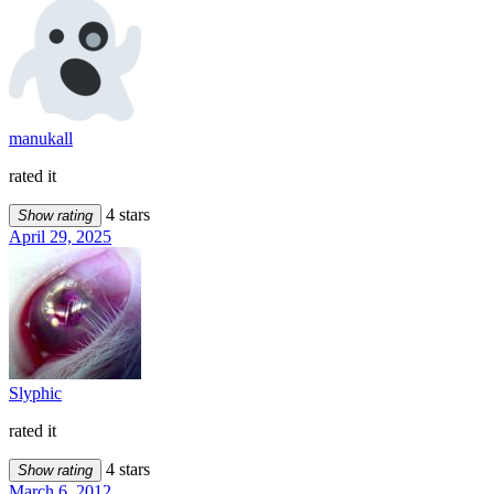
manukall
rated it
4 stars
Show rating
April 29, 2025
Slyphic
rated it
4 stars
Show rating
March 6, 2012