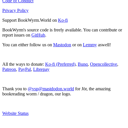
Code of Conduct
Privacy Policy
Support BookWyrm.World on
Ko-fi
BookWyrm's source code is freely available. You can contribute or
report issues on
GitHub
.
You can either follow us on
Mastodon
or on
Lemmy
aswell!
All the ways to donate:
Ko-fi (Preferred)
,
Bunq
,
Opencollective
,
Patreon
,
PayPal
,
Librepay
Thank you to
@vsp@mastdodon.world
for Jör, the amazing
bookreading worm / dragon, our logo.
Website Status