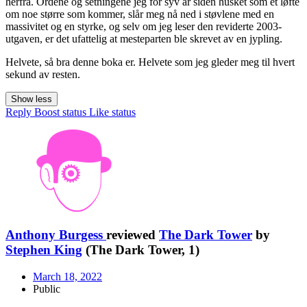
herfra. Ordene og setningene jeg for syv år siden husket som et løfte
om noe større som kommer, slår meg nå ned i støvlene med en
massivitet og en styrke, og selv om jeg leser den reviderte 2003-
utgaven, er det ufattelig at mesteparten ble skrevet av en jypling.
Helvete, så bra denne boka er. Helvete som jeg gleder meg til hvert
sekund av resten.
Show less
Reply
Boost status
Like status
Anthony Burgess
reviewed
The Dark Tower
by
Stephen King
(The Dark Tower, 1)
March 18, 2022
Public