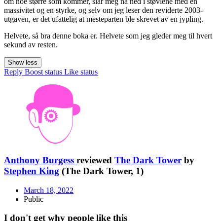
om noe større som kommer, slår meg nå ned i støvlene med en
massivitet og en styrke, og selv om jeg leser den reviderte 2003-
utgaven, er det ufattelig at mesteparten ble skrevet av en jypling.
Helvete, så bra denne boka er. Helvete som jeg gleder meg til hvert
sekund av resten.
Show less
Reply
Boost status
Like status
Anthony Burgess
reviewed
The Dark Tower
by
Stephen King
(The Dark Tower, 1)
March 18, 2022
Public
I don't get why people like this