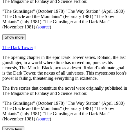
The Magazine of Fantasy and Science Fiction:
"The Gunslinger" (October 1978) "The Way Station" (April 1980)
"The Oracle and the Mountains" (February 1981) "The Slow
Mutants" (July 1981) "The Gunslinger and the Dark Man"
(November 1981) (
source
)
Show more
The Dark Tower
I
The opening chapter in the epic Dark Tower series. Roland, the last
gunslinger, in a world where time has moved on, pursues his
nemesis, The Man in Black, across a desert. Roland's ultimate goal
is the Dark Tower, the nexus of all universes. This mysterious icon's
power is failing, threatening everything in existence.
The five stories that constitute the novel were originally published in
The Magazine of Fantasy and Science Fiction:
"The Gunslinger" (October 1978) "The Way Station" (April 1980)
"The Oracle and the Mountains" (February 1981) "The Slow
Mutants" (July 1981) "The Gunslinger and the Dark Man"
(November 1981) (
source
)
Show less