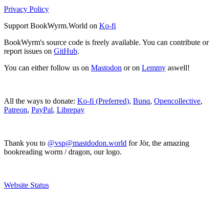
Privacy Policy
Support BookWyrm.World on
Ko-fi
BookWyrm's source code is freely available. You can contribute or
report issues on
GitHub
.
You can either follow us on
Mastodon
or on
Lemmy
aswell!
All the ways to donate:
Ko-fi (Preferred)
,
Bunq
,
Opencollective
,
Patreon
,
PayPal
,
Librepay
Thank you to
@vsp@mastdodon.world
for Jör, the amazing
bookreading worm / dragon, our logo.
Website Status