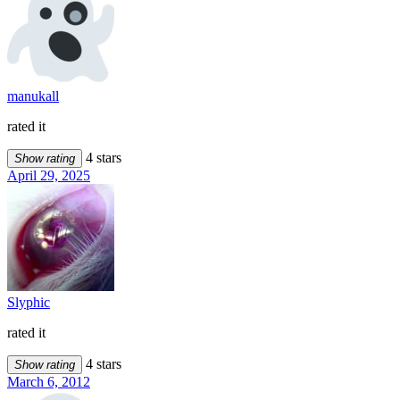
manukall
rated it
4 stars
Show rating
April 29, 2025
Slyphic
rated it
4 stars
Show rating
March 6, 2012