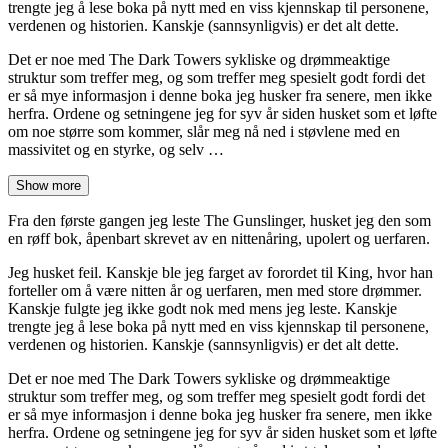
trengte jeg å lese boka på nytt med en viss kjennskap til personene,
verdenen og historien. Kanskje (sannsynligvis) er det alt dette.
Det er noe med The Dark Towers sykliske og drømmeaktige
struktur som treffer meg, og som treffer meg spesielt godt fordi det
er så mye informasjon i denne boka jeg husker fra senere, men ikke
herfra. Ordene og setningene jeg for syv år siden husket som et løfte
om noe større som kommer, slår meg nå ned i støvlene med en
massivitet og en styrke, og selv …
Show more
Fra den første gangen jeg leste The Gunslinger, husket jeg den som
en røff bok, åpenbart skrevet av en nittenåring, upolert og uerfaren.
Jeg husket feil. Kanskje ble jeg farget av forordet til King, hvor han
forteller om å være nitten år og uerfaren, men med store drømmer.
Kanskje fulgte jeg ikke godt nok med mens jeg leste. Kanskje
trengte jeg å lese boka på nytt med en viss kjennskap til personene,
verdenen og historien. Kanskje (sannsynligvis) er det alt dette.
Det er noe med The Dark Towers sykliske og drømmeaktige
struktur som treffer meg, og som treffer meg spesielt godt fordi det
er så mye informasjon i denne boka jeg husker fra senere, men ikke
herfra. Ordene og setningene jeg for syv år siden husket som et løfte